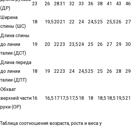
23
26
28
31
32
33
36
38
41
43
46
(ДР)
Ширина
18
19,5
20
21
22
24
24,5
25
25,5
26
27
спины (ШС)
Длина спины
до линии
19
20
22
23
23,5
24
25
26
27
29
30
талии (ДСТ)
Длина переда
до линии
18
19
22
23
24
24,5
25
25
26
28
29
талии (ДПТ)
Обхват
верхней части
16
16,5
17
17,5
17,5
18
18
18,5
18,5
19,5
21
руки (ОР)
Таблица соотношения возраста, роста и веса у