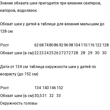
Знание обхвата шеи пригодится при вязании свитеров,
капоров, водолазок.
Обхват шеи у детей в таблице для вязания малышам до
128 см:
Рост
62
68
74
80
86
92
96
98
104
110
116
122
128
Обхват шеи (в см)
22
23
24
25
26
27
27
27
28
28
29
30
30
Дети от 134 см: таблица окружности шеи у детей по
возрасту (до 152 см):
Рост
134
140
146
152
Обхват шеи (в см)
30,5
31
32
33
Окружность головы