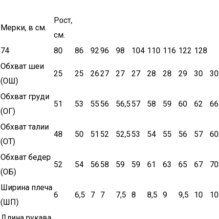
Рост,
Мерки, в см.
см.
74
80
86
92
96
98
104
110
116
122
128
Обхват шеи
25
25
26
27
27
27
28
28
29
30
30
(ОШ)
Обхват груди
51
53
55
56
56,5
57
58
59
60
62
66
(ОГ)
Обхват талии
48
50
51
52
52,5
53
54
55
56
57
60
(ОТ)
Обхват бедер
52
54
56
58
59
59
61
63
65
67
70
(ОБ)
Ширина плеча
6
6,5
7
7
7,5
8
8,5
9
9,5
10
10
(ШП)
Длина рукава