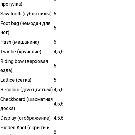
прогулка)
Saw tooth (зубья пилы)
6
Foot bag (чемодан для
6
ног)
Hash (мешанина)
6
Twistie (кручение)
4,5,6
Riding bow (верховая
6
езда)
Lattice (сетка)
5
Bi-colour (двухцветная)
4,5,6
Checkboard (шахматная
4,5,6
доска)
Display (отображение)
4,5,6
Hidden Knot (скрытый
6