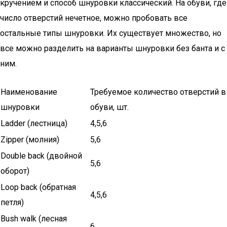
кручением и способ шнуровки классический. На обуви, где
число отверстий нечетное, можно пробовать все
остальные типы шнуровки. Их существует множество, но
все можно разделить на варианты шнуровки без банта и с
ним.
Наименование
Требуемое количество отверстий в
шнуровки
обуви, шт.
Ladder (лестница)
4,5,6
Zipper (молния)
5,6
Double back (двойной
5,6
оборот)
Loop back (обратная
4,5,6
петля)
Bush walk (лесная
6