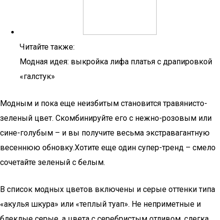
Читайте также:
Модная идея: выкройка лифа платья с драпировкой
«галстук»
Модным и пока еще неизбитым становится травянисто-
зеленый цвет. Скомбинируйте его с нежно-розовым или
сине-голубым – и вы получите весьма экстравагантную
весеннюю обновку.Хотите еще один супер-тренд – смело
сочетайте зеленый с белым.
В список модных цветов включены и серые оттенки типа
«акулья шкура» или «теплый туап». Не неприметные и
блеклые серые, а цвета с серебристым отливом, слегка