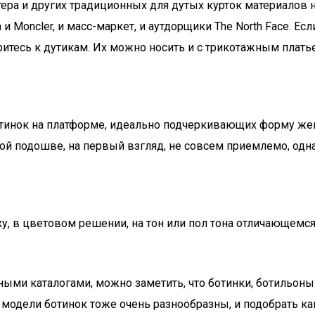
ера и других традиционных для дутых курток материалов н
и Moncler, и масс-маркет, и аутдорщики The North Face. Е
ритесь к дутикам. Их можно носить и с трикотажным плат
отинок на платформе, идеально подчеркивающих форму жен
й подошве, на первый взгляд, не совсем приемлемо, одна
у, в цветовом решении, на тон или пол тона отличающемся
ми каталогами, можно заметить, что ботинки, ботильоны 
 модели ботинок тоже очень разнообразны, и подобрать к