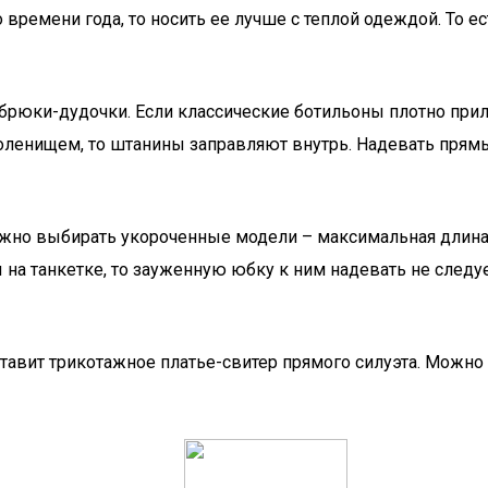
времени года, то носить ее лучше с теплой одеждой. То ес
брюки-дудочки. Если классические ботильоны плотно прил
оленищем, то штанины заправляют внутрь. Надевать прям
жно выбирать укороченные модели – максимальная длина 
на танкетке, то зауженную юбку к ним надевать не следу
авит трикотажное платье-свитер прямого силуэта. Можно н