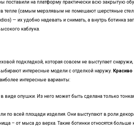
еры поставили на платформу практически всю закрытую об
и в тепле (самым мерзлявым не помешают шерстяные стель
ios) — их удобно надевать и снимать, а внутрь ботинка за
высокого каблука.
вой подкладкой, которая совсем не выступает снаружи, а
выбирают интересные модели с отделкой наружу.
Красиво 
аиболее интересные варианты:
 в виде опушки. Из него может быть сделана только тонка
 или по всей площади изделия. Они выступают в роли деко
ища – от мыса до верха. Такие ботинки относятся больш