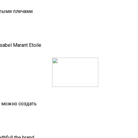
ытыми плечами
abel Marant Etoile
и можно создать
thfull the brand