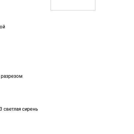
той
 разрезом
53 светлая сирень