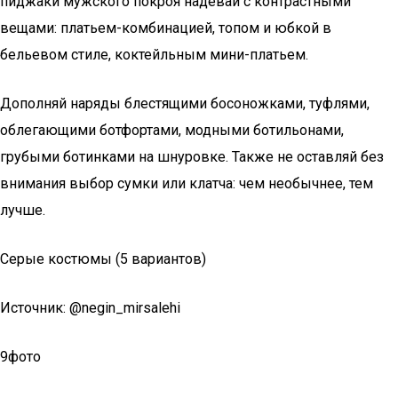
пиджаки мужского покроя надевай с контрастными
вещами: платьем-комбинацией, топом и юбкой в
бельевом стиле, коктейльным мини-платьем.
Дополняй наряды блестящими босоножками, туфлями,
облегающими ботфортами, модными ботильонами,
грубыми ботинками на шнуровке. Также не оставляй без
внимания выбор сумки или клатча: чем необычнее, тем
лучше.
Серые костюмы (5 вариантов)
Источник: @negin_mirsalehi
9фото