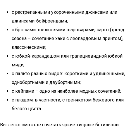
с растрепанными укороченными джинсами или
джинсами-бойфрендами;
с брюками: шелковыми шароварами, карго (тренд
сезона – сочетание хаки с леопардовым принтом),
классическими;
с юбкой-карандашом или трапециевидной юбкой
миди;
с пальто разных видов: короткими и удлиненными,
однобортными и двубортными;
с кейпами – одно из наиболее модных сочетаний;
с плащом, в частности, с тренчкотом бежевого или
белого цвета.
Вы легко сможете сочетать яркие хищные ботильоны