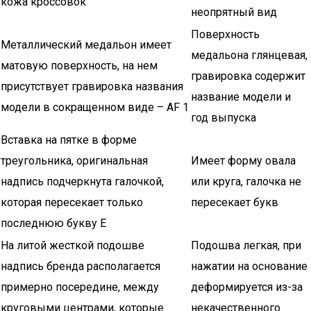
кожа кроссовок
неопрятный вид
Поверхность
Металлический медальон имеет
медальона глянцевая,
матовую поверхность, на нем
гравировка содержит
присутствует гравировка названия
название модели и
модели в сокращенном виде – AF 1
год выпуска
Вставка на пятке в форме
треугольника, оригинальная
Имеет форму овала
надпись подчеркнута галочкой,
или круга, галочка не
которая пересекает только
пересекает букв
последнюю букву E
На литой жесткой подошве
Подошва легкая, при
надпись бренда располагается
нажатии на основание
примерно посередине, между
деформируется из-за
круговыми центрами, которые
некачественного