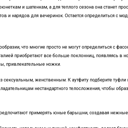
неткам и шатенкам, а для теплого сезона она станет про
ов и нарядов для вечеринок. Остается определиться с мо
образии, что многие просто не могут определиться с фас
алией приобретают все больше поклонниц, появляясь в но
ы, привлекательные ножки.
 сексуальным, женственным. К аутфиту подберите туфли н
ладательницам нестандартного телосложения, чтобы обра
 предпочитают примерять юные барышни, создавая нежные 