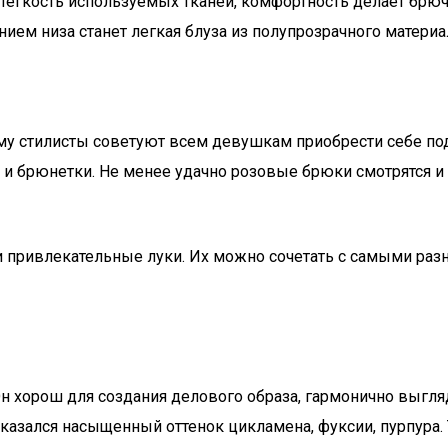
Легкость используемых тканей, комфортность делает брюч
ием низа станет легкая блуза из полупрозрачного матери
 стилисты советуют всем девушкам приобрести себе подо
 и брюнетки. Не менее удачно розовые брюки смотрятся и
и привлекательные луки. Их можно сочетать с самыми р
хорош для создания делового образа, гармонично выгляди
оказался насыщенный оттенок цикламена, фуксии, пурпура.