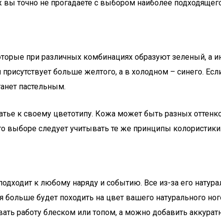
ж вы точно не прогадаете с выбором наиболее подходящег
которые при различных комбинациях образуют зеленый, а ин
м присутствует больше желтого, а в холодном – синего. Ес
танет пастельным.
тье к своему цветотипу. Кожа может быть разных оттенко
го выборе следует учитывать те же принципы колористики
подходит к любому наряду и событию. Все из-за его натур
я больше будет походить на цвет вашего натурального ног
вать работу блеском или топом, а можно добавить аккурат