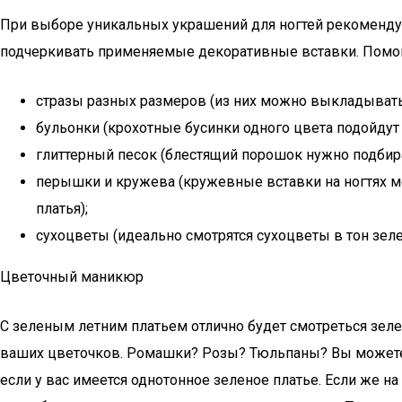
При выборе уникальных украшений для ногтей рекомендуе
подчеркивать применяемые декоративные вставки. Помог
стразы разных размеров (из них можно выкладыват
бульонки (крохотные бусинки одного цвета подойдут
глиттерный песок (блестящий порошок нужно подбира
перышки и кружева (кружевные вставки на ногтях мо
платья);
сухоцветы (идеально смотрятся сухоцветы в тон зел
Цветочный маникюр
С зеленым летним платьем отлично будет смотреться зеле
ваших цветочков. Ромашки? Розы? Тюльпаны? Вы можете в
если у вас имеется однотонное зеленое платье. Если же н