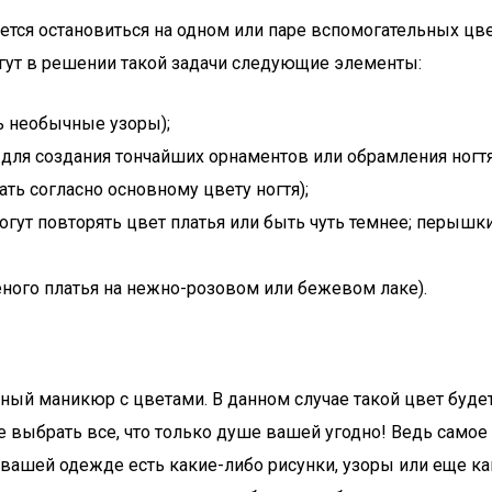
тся остановиться на одном или паре вспомогательных цв
ут в решении такой задачи следующие элементы:
ь необычные узоры);
 для создания тончайших орнаментов или обрамления ногтя
ть согласно основному цвету ногтя);
гут повторять цвет платья или быть чуть темнее; перышк
еного платья на нежно-розовом или бежевом лаке).
ный маникюр с цветами. В данном случае такой цвет будет
ыбрать все, что только душе вашей угодно! Ведь самое г
а вашей одежде есть какие-либо рисунки, узоры или еще ка