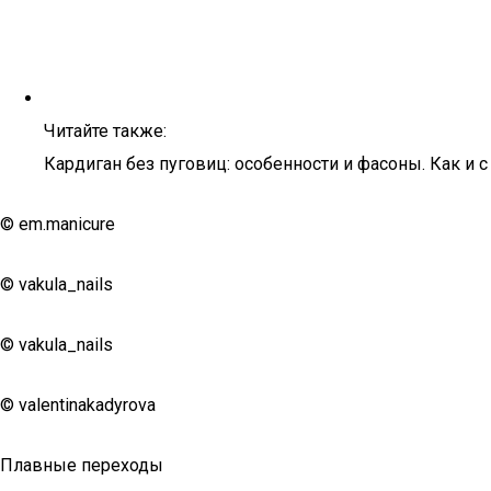
Читайте также:
Кардиган без пуговиц: особенности и фасоны. Как и с
© em.manicure
© vakula_nails
© vakula_nails
© valentinakadyrova
Плавные переходы