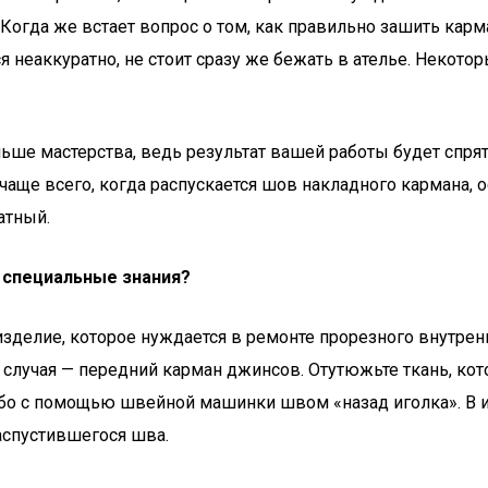
Когда же встает вопрос о том, как правильно зашить кар
я неаккуратно, не стоит сразу же бежать в ателье. Некот
ше мастерства, ведь результат вашей работы будет спрята
аще всего, когда распускается шов накладного кармана, 
атный.
я специальные знания?
делие, которое нуждается в ремонте прорезного внутренне
случая — передний карман джинсов. Отутюжьте ткань, кото
либо с помощью швейной машинки швом «назад иголка». В 
аспустившегося шва.