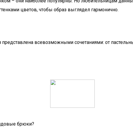
унком – они наиболее популярны. Но любительницам данн
ттенками цветов, чтобы образ выглядел гармонично.
я представлена всевозможными сочетаниями: от пастельны
ендовые брюки?