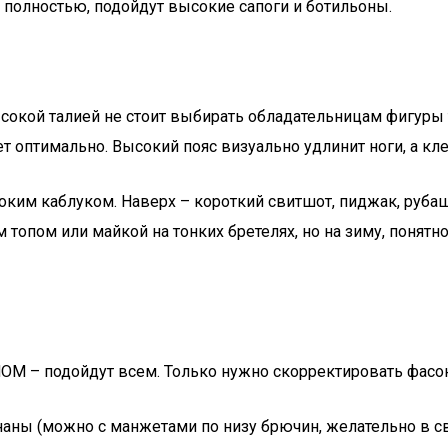
е полностью, подойдут высокие сапоги и ботильоны.
окой талией не стоит выбирать обладательницам фигуры т
 оптимально. Высокий пояс визуально удлинит ноги, а кл
оким каблуком. Наверх – короткий свитшот, пиджак, рубаш
 топом или майкой на тонких бретелях, но на зиму, понят
OM – подойдут всем. Только нужно скорректировать фасон
аны (можно с манжетами по низу брючин, желательно в све