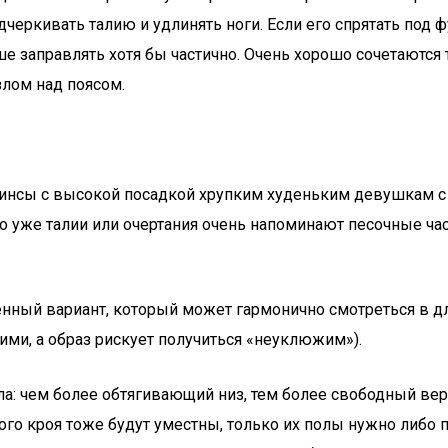
дчеркивать талию и удлинять ноги. Если его спрятать под ф
ше заправлять хотя бы частично. Очень хорошо сочетаютс
злом над поясом.
сы с высокой посадкой хрупким худеньким девушкам с ф
о уже талии или очертания очень напоминают песочные час
венный вариант, который может гармонично смотреться в дл
ими, а образ рискует получиться «неуклюжим»).
ила: чем более обтягивающий низ, тем более свободный ве
го кроя тоже будут уместны, только их полы нужно либо п