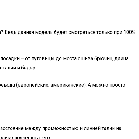
а? Ведь данная модель будет смотреться только при 100%
 посадки – от пуговицы до места сшива брючин, длина
 талии и бедер.
ревода (европейские, американские). А можно просто
е расстояние между промежностью и линией талии на
олько подчеркнут его.