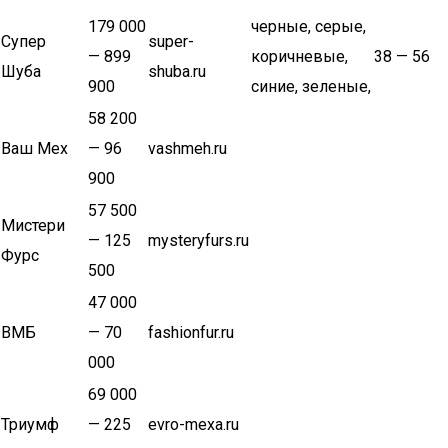
179 000
черные, серые,
Супер
super-
— 899
коричневые,
38 — 56
Шуба
shuba.ru
900
синие, зеленые,
58 200
Ваш Мех
— 96
vashmeh.ru
900
57 500
Мистери
— 125
mysteryfurs.ru
Фурс
500
47 000
ВМБ
— 70
fashionfur.ru
000
69 000
Триумф
— 225
evro-mexa.ru