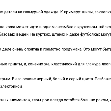
ие детали на гламурной одежде. К примеру: шипы, заклепки, 
роке кожа может идти в одном ансамбле с кружевом, шёлк
 базовых вещей. На куртках, штанах и даже футболках мог
м деле очень опрятна и грамотно продумана. Это могут бы
ные принты, и, конечно же, классический для гламура леоп
ёстрым. В его основе черный, белый и серый цвета. Разба
 электрикой.
тных элементов, глэм-рок всегда остаётся больше роком, 