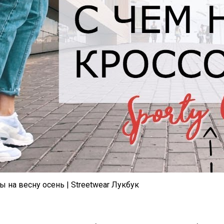
а весну осень | Streetwear Лукбук