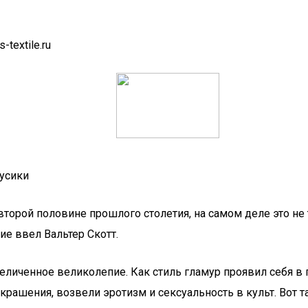
textile.ru
русики
 второй половине прошлого столетия, на самом деле это не
е ввел Вальтер Скотт.
еличенное великолепие. Как стиль гламур проявил себя в
рашения, возвели эротизм и сексуальность в культ. Вот т