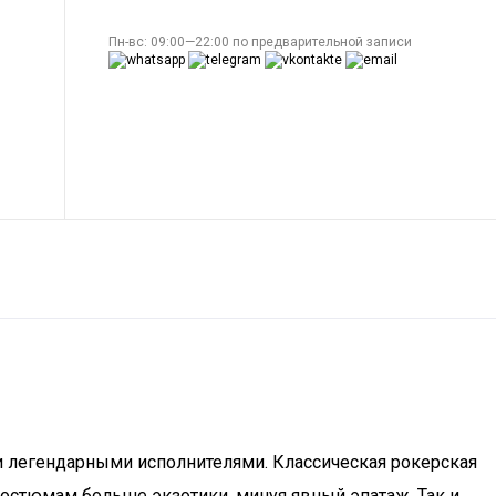
Пн-вс: 09:00—22:00 по предварительной записи
, и легендарными исполнителями. Классическая рокерская
остюмам больше экзотики, минуя явный эпатаж. Так и