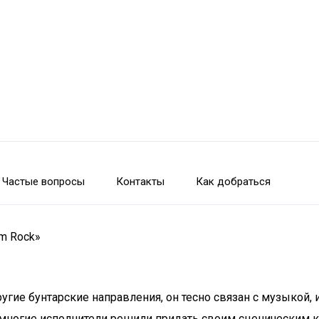
Частые вопросы
Контакты
Как добраться
am Rock»
другие бунтарские направления, он тесно связан с музыкой
 многие исполнители решили придать своим сценическим к