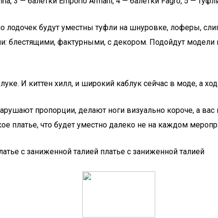
a, 3 — балетки Emporio Armani, 4 — балетки Fagro, 5 — туфли 
 лодочек будут уместны туфли на шнуровке, лоферы, слип
 блестящими, фактурными, с декором. Подойдут модели в п
е. И киттен хилл, и широкий каблук сейчас в моде, а ходит
арушают пропорции, делают ноги визуально короче, а вас 
ое платье, что будет уместно далеко не на каждом меропр
латье с заниженной талией платье с заниженной талией