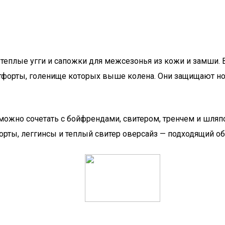
теплые угги и сапожки для межсезонья из кожи и замши. 
форты, голенище которых выше колена. Они защищают ногу
можно сочетать с бойфрендами, свитером, тренчем и шляп
ты, леггинсы и теплый свитер оверсайз — подходящий обр