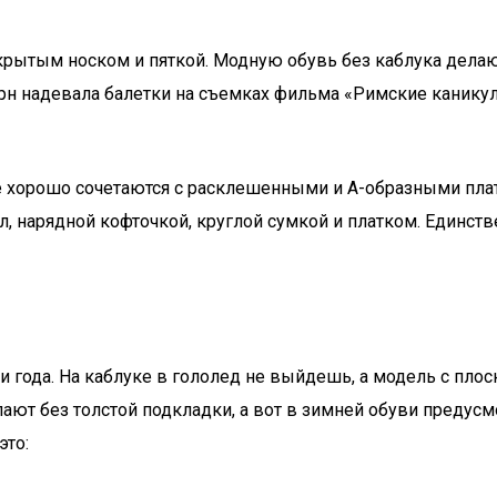
рытым носком и пяткой. Модную обувь без каблука делают
рн надевала балетки на съемках фильма «Римские каникул
ве хорошо сочетаются с расклешенными и А-образными пл
нарядной кофточкой, круглой сумкой и платком. Единствен
 года. На каблуке в гололед не выйдешь, а модель с пло
лают без толстой подкладки, а вот в зимней обуви предус
это: