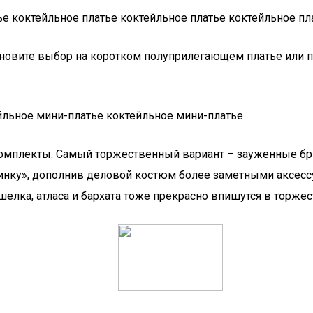
ье коктейльное платье коктейльное платье коктейльное пл
овите выбор на коротком полуприлегающем платье или пл
йльное мини-платье коктейльное мини-платье
мплекты. Самый торжественный вариант – зауженные брюк
ринку», дополнив деловой костюм более заметными аксес
елка, атласа и бархата тоже прекрасно впишутся в торже