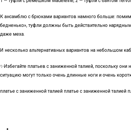
1 — туфли с ремешком Madeleine, 2 — туфли с бантом Tervolin
К ансамблю с брюками вариантов намного больше: помимо
бедненько», туфли должны быть действительно нарядными:
даже меха.
И несколько альтернативных вариантов на небольшом каблук
✨Избегайте платьев с заниженной талией, поскольку они н
ситуацию могут только очень длинные ноги и очень коротк
платье с заниженной талией платье с заниженной талией п