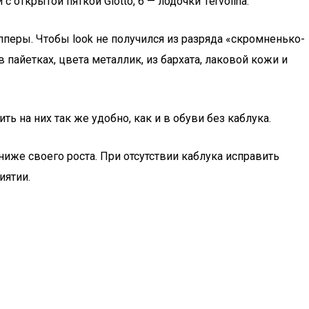
с открытой пяткой Giotto, 6 — лодочки Tervolina.
перы. Чтобы look не получился из разряда «скромненько-
айетках, цвета металлик, из бархата, лаковой кожи и
ь на них так же удобно, как и в обуви без каблука.
ниже своего роста. При отсутствии каблука исправить
иятии.