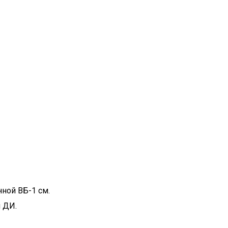
нной ВБ-1 см.
й ДИ.