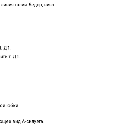
иния талии, бедер, низа.
, Д1.
ть т. Д1.
мой юбки
щее вид А-силуэта.