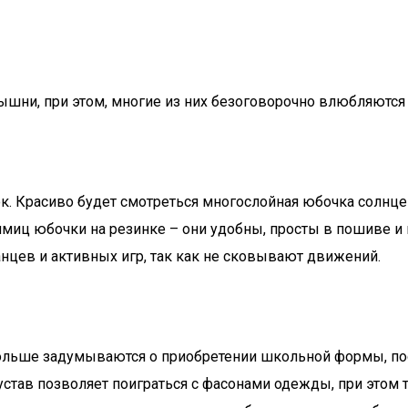
и, при этом, многие из них безоговорочно влюбляются в 
 Красиво будет смотреться многослойная юбочка солнце 
имиц юбочки на резинке – они удобны, просты в пошиве 
анцев и активных игр, так как не сковывают движений.
ольше задумываются о приобретении школьной формы, пос
устав позволяет поиграться с фасонами одежды, при этом