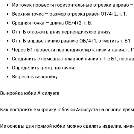
Из точек провести горизонтальные отрезки вправо — л
Верхняя точка — размер отрезка равен ОТ/4+2, т. Т.
Средняя точка — длина ОБ/4+2, т. Б.
От т. Б отложить вниз перпендикуляр внизу.
От т. Б вправо линию равную ОБ/4+1, отметить т. Б1.
Через Б1 провести перпендикуляр к низу и талии, т. Т1
Соединить с помощью плавной линии т. Т с Б1, постави
Определить центр вытачки.
Вырезать выкройку.
Выкройка юбки А-силуэта
Как построить выкройку юбочки А-силуэта на основе пря
Из основы для прямой юбки можно сделать изделие, имею