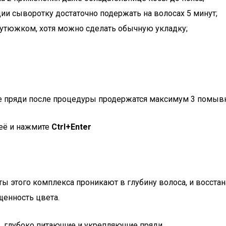
ии сыворотку достаточно подержать на волосах 5 минут;
 утюжком, хотя можно сделать обычную укладку;
е пряди после процедуры продержатся максимум 3 помыв
 её и нажмите
Ctrl+Enter
ы этого комплекса проникают в глубину волоса, и восст
енность цвета.
ы, глубоко питающие и укрепляющие пряди.