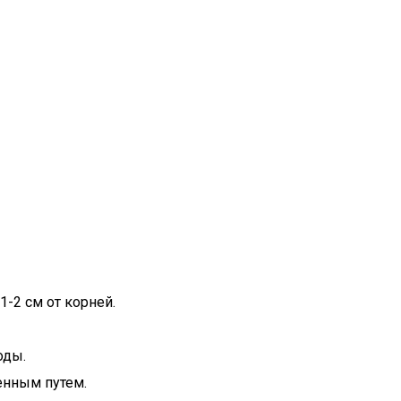
-2 см от корней.
оды.
енным путем.