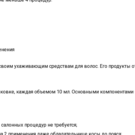
енения
своим ухаживающим средствам для волос. Его продукты отл
упаковке, каждая объемом 10 мл. Основными компонентами з
 салонных процедур не требуется;
а 2 применения даже обладательнице косы до пояса;