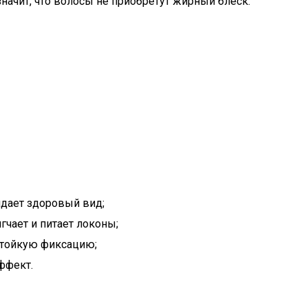
ачит, что волосы не приобретут жирный блеск.
дает здоровый вид;
чает и питает локоны;
 стойкую фиксацию;
ффект.