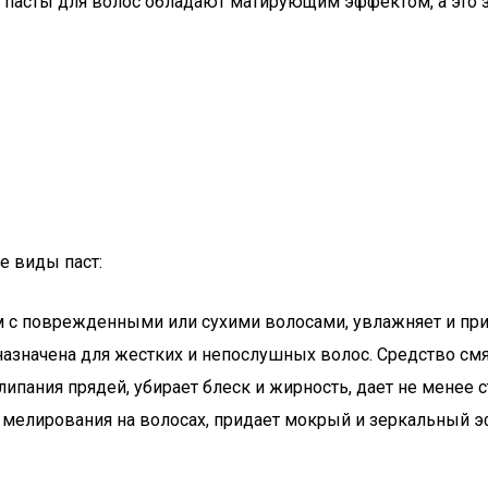
пасты для волос обладают матирующим эффектом, а это зн
е виды паст:
 с поврежденными или сухими волосами, увлажняет и при
азначена для жестких и непослушных волос. Средство смяг
ипания прядей, убирает блеск и жирность, дает не менее
 мелирования на волосах, придает мокрый и зеркальный э