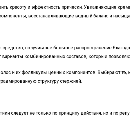
ть красоту и эффектность прически. Увлажняющие крема м
т компоненты, восстанавливающие водный баланс и насыщ
ое средство, получившее большое распространение благо
 варианты комбинированных составов, которые позволяют
олос и их фолликулы ценных компонентов. Выбирают те, 
равмированную структуру стержней.
ки следует не только по принципу действия, но и по реп