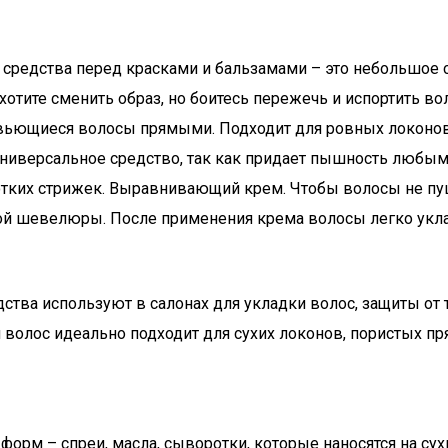
 средства перед красками и бальзамами – это небольшое 
 хотите сменить образ, но боитесь пережечь и испортить во
вьющиеся волосы прямыми. Подходит для ровных локонов. 
Универсальное средство, так как придает пышность любым
отких стрижек. Выравнивающий крем. Чтобы волосы не пуш
ой шевелюры. После применения крема волосы легко укла
ства используют в салонах для укладки волос, защиты от 
волос идеально подходит для сухих локонов, пористых пр
орм – спреи, масла, сыворотки, которые наносятся на сух