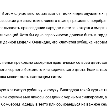
В этом случае многое зависит от твоих индивидуальных пре
ссические джинсы темно-синего цвета, правильно подобран
пользовать при создании нарядов в стиле кэжуал и смарт
илизаций. Хотя бы одна пара чиносов должна быть в гар
и к данной модели. Очевидно, что клетчатая рубашка нес
 оттенки прекрасно смотрятся практически со всей цвето
его, черного, бежевого или коричневого цвета. Если в тв
ка может стать настоящим хитом.
ю клетчатую рубашку и косуху. Благодаря такой куртке т
или коричневые чиносы соедини с черными сникерсами, а
 бомбером. Идешь в театр или собираешься на важное сем