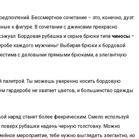
дпочтений. Бессмертное сочетание – это, конечно, дуэт:
ные к фигуре. В сочетании с джинсами прекрасно
-кэжуал. Бордовая рубашка и серые брюки типа
чиносы
–
деробе каждого мужчины! Выбирая брюки к бордовой
овместима с деловыми прямыми брюками, а элегантную
вой палитрой. Ты можешь уверенно носить бордовую
оем гардеробе не хватает цветов, и большинство одежды
вой наряд станет более феерическим. Смело используй
 поверх рубашки надень черную толстовку. Можно
ейное мероприятие, тебе нужно выглядеть элегантно, но