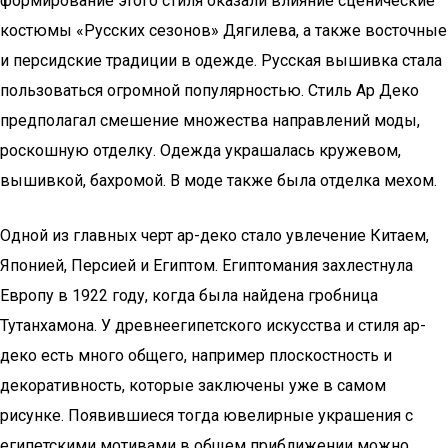
формирование этого стиля оказали влияние сценические
костюмы «Русских сезонов» Дягилева, а также восточные
и персидские традиции в одежде. Русская вышивка стала
пользоваться огромной популярностью. Стиль Ар Деко
предполагал смешение множества направлений моды,
роскошную отделку. Одежда украшалась кружевом,
вышивкой, бахромой. В моде также была отделка мехом.
Одной из главных черт ар-деко стало увлечение Китаем,
Японией, Персией и Египтом. Египтомания захлестнула
Европу в 1922 году, когда была найдена гробница
Тутанхамона. У древнеегипетского искусства и стиля ар-
деко есть много общего, например плоскостность и
декоративность, которые заключены уже в самом
рисунке. Появившиеся тогда ювелирные украшения с
египетскими мотивами в общем приближении можно