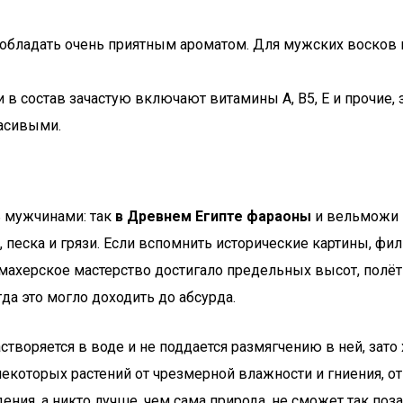
т обладать очень приятным ароматом. Для мужских восков 
в состав зачастую включают витамины А, В5, Е и прочие,
асивыми.
ь мужчинами: так
в Древнем Египте фараоны
и вельможи 
песка и грязи. Если вспомнить исторические картины, фил
херское мастерство достигало предельных высот, полёт 
а это могло доходить до абсурда.
створяется в воде и не поддается размягчению в ней, зат
екоторых растений от чрезмерной влажности и гниения, о
ия, а никто лучше, чем сама природа, не сможет так позаб