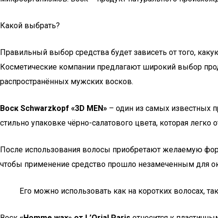
Какой выбрать?
Правильный выбор средства будет зависеть от того, каку
Косметические компании предлагают широкий выбор проду
распространённых мужских восков.
Воск Schwarzkopf «3D MEN»
– один из самых известных пр
стильно упаковке чёрно-салатового цвета, которая легко 
После использования волосы приобретают желаемую форму,
чтобы применение средство прошло незамеченным для ок
Его можно использовать как на коротких волосах, так
Воск
«Homme wax» от L’Orial Paris
относится к пластичны