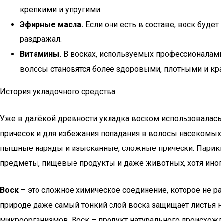
крепкими и упругими.
Эфирные масла.
Если они есть в составе, воск буде
раздражал.
Витамины.
В восках, используемых профессионалами 
волосы становятся более здоровыми, плотными и кр
История укладочного средства
Уже в далёкой древности укладка воском использовалас
причесок и для избежания попадания в волосы насекомых, 
пышные наряды и изысканные, сложные прически. Парикма
предметы, пищевые продукты и даже животных, хотя иногд
Воск
– это сложное химическое соединение, которое не ра
природе даже самый тонкий слой воска защищает листья н
микроорганизмов. Воск – продукт натурального происхожден