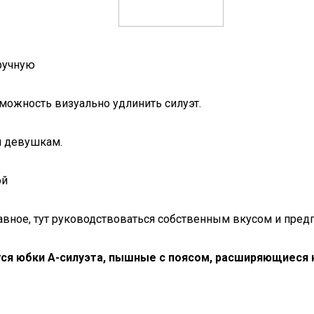
ручную
ожность визуально удлинить силуэт.
м девушкам.
ой
лавное, тут руководствоваться собственным вкусом и пред
ся юбки А-силуэта, пышные с поясом, расширяющиеся к