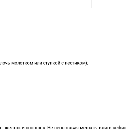
лочь молотком или ступкой с пестиком);
о, желток и порошок. Не переставая мешать, влить кефир