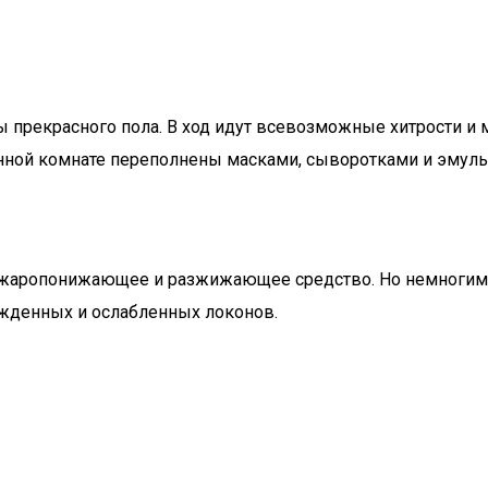
прекрасного пола. В ход идут всевозможные хитрости и м
анной комнате переполнены масками, сыворотками и эмул
 жаропонижающее и разжижающее средство. Но немногим и
ежденных и ослабленных локонов.