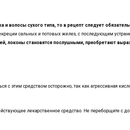
жа и волосы сухого типа, то в рецепт следует обязател
екреции сальных и потовых желез, с последующим устран
дей, локоны становятся послушными, приобретают выра
я с этим средством осторожно, так как агрессивная кис
действующее лекарственное средство. Не переборщите с д