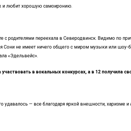
ах и любит хорошую самоиронию.
те с родителями переехала в Северодвинск. Видимо по прич
ья Сони не имеет ничего общего с миром музыки или шоу-б
кала «Эдельвейс».
 участвовать в вокальных конкурсах, а в 12 получила с
то удавалось — все благодаря яркой внешности, харизме и 