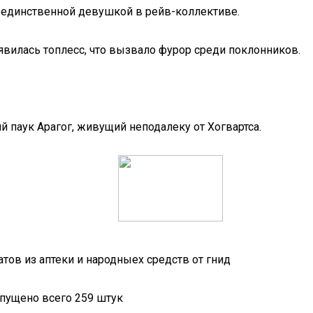
ь единственной девушкой в рейв-коллективе.
оявилась топлесс, что вызвало фурор среди поклонников.
ий паук Арагог, живущий неподалеку от Хогвартса.
ов из аптеки и народныех средств от гнид
ыпущено всего 259 штук