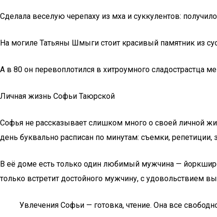
Сделала веселую черепаху из мха и суккулентов: получил
На могиле Татьяны Шмыги стоит красивый памятник из сус
А в 80 он перевоплотился в хитроумного сладострастца м
Личная жизнь Софьи Таюрской
Софья не рассказывает слишком много о своей личной жизн
день буквально расписан по минутам: съемки, репетиции, з
В её доме есть только один любимый мужчина — йоркширский
только встретит достойного мужчину, с удовольствием в
Увлечения Софьи — готовка, чтение. Она все свободн