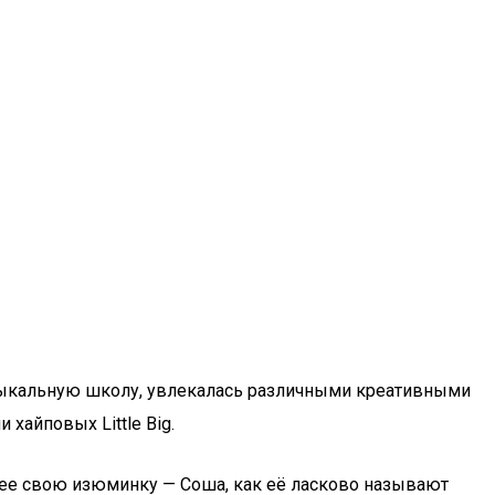
узыкальную школу, увлекалась различными креативными
хайповых Little Big.
 нее свою изюминку — Соша, как её ласково называют