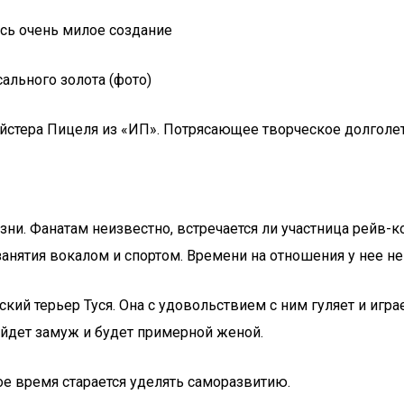
ось очень милое создание
ального золота (фото)
ейстера Пицеля из «ИП». Потрясающее творческое долголе
и. Фанатам неизвестно, встречается ли участница рейв-ко
анятия вокалом и спортом. Времени на отношения у нее не 
 терьер Туся. Она с удовольствием с ним гуляет и играет.
ыйдет замуж и будет примерной женой.
ое время старается уделять саморазвитию.