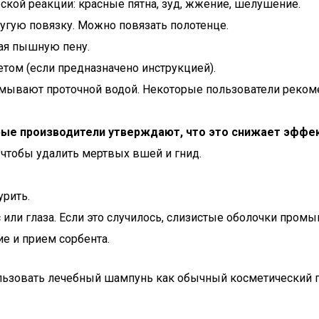
ской реакции: красные пятна, зуд, жжение, шелушение.
тугую повязку. Можно повязать полотенце.
ая пышную пену.
том (если предназначено инструкцией).
 смывают проточной водой. Некоторые пользователи реком
ые производители утверждают, что это снижает эффе
чтобы удалить мертвых вшей и гнид.
урить.
с или глаза. Если это случилось, слизистые оболочки пр
е и прием сорбента.
ьзовать лечебный шампунь как обычный косметический п