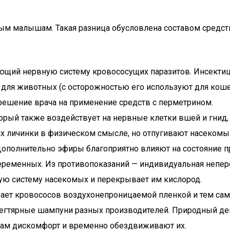
м малышам. Такая разница обусловлена составом средст
ующий нервную систему кровососущих паразитов. Инсекти
 для животных (с осторожностью его используют для коше
решение врача на применение средств с перметрином.
торый также воздействует на нервные клетки вшей и гнид,
их личинки в физическом смысле, но отпугивают насекомых
ополнительно эфиры благоприятно влияют на состояние пр
еременных. Из противопоказаний — индивидуальная непере
ую систему насекомых и перекрывает им кислород.
вает кровососов воздухонепроницаемой пленкой и тем сам
 дегтярные шампуни разных производителей. Природный де
там дискомфорт и временно обездвиживают их.