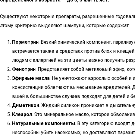
Существуют некоторые препараты, разрешенные годовалы
этому критерию выделяют шампуни, которые содержат:
Перметрин
. Вязкий химический компонент, парализ
встречается также в средствах против блох и клещей
людям с аллергией на эти цветы важно получить раз
Фенотрин
. Представляет собой метиловый эфир, ко
Эфирные масла
. Не уничтожают взрослых особей и 
консистенции облегчают вычесывание вредителей. Д
вшей в большинстве случаев подходят для детей и б
Диметикон
. Жидкий силикон проникает в дыхательн
Клеарол
. Это минеральное масло, которое обволаки
Натуральные компоненты
. В эту категорию входят
неспособны убить насекомых, но доставляют парази