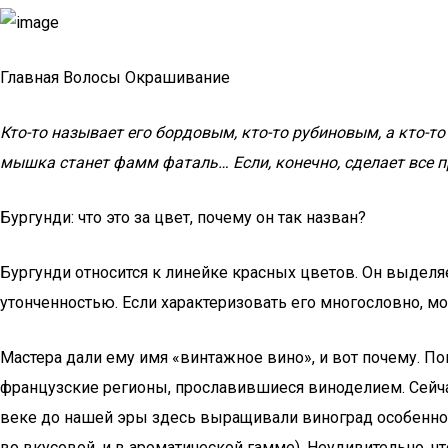
Главная Волосы Окрашивание
Кто-то называет его бордовым, кто-то рубиновым, а кто-т
мышка станет фамм фаталь… Если, конечно, сделает все п
Бургунди: что это за цвет, почему он так назван?
Бургунди относится к линейке красных цветов. Он выделяе
утонченностью. Если характеризовать его многословно, м
Мастера дали ему имя «винтажное вино», и вот почему. По
французские регионы, прославившиеся виноделием. Сейча
веке до нашей эры здесь выращивали виноград особенно кр
во вкусовой, и в ароматической гамме). Неудивительно, чт