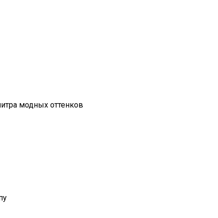
литра модных оттенков
пу