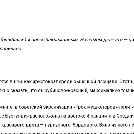
о (ошибаясь) и вовсе баклажанным. На самом деле это — цв
равильно.
тся в ней, как аристократ среди рыночной площади. Этот 
ожно сказать, что он рубиново-красный, максимально тем
мните, в советской экранизации «Трех мушкетеров» пели: 
с Бургундия расположена на востоке Франции, а в Средн
асивого цвета — пурпурного, бордового. Вино из него пол
о оно стало популярным и в своем регионе, и на всем конти