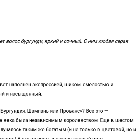
ет волос бургунди, яркий и сочный. С ним любая серая
цвет наполнен экспрессией, шиком, смелостью и
ный и насыщенный.
«Бургундия, Шампань или Прованс»? Все это —
ие века была независимым королевством. Еще в шестом
учалось таким же богатым (и не только в цветовой, но и
ненте! В его-то честь и назван данный цвет.