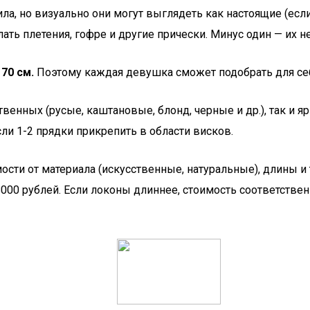
ла, но визуально они могут выглядеть как настоящие (ес
лать плетения, гофре и другие прически. Минус один — их 
 70 см.
Поэтому каждая девушка сможет подобрать для се
венных (русые, каштановые, блонд, черные и др.), так и я
если 1-2 прядки прикрепить в области висков.
мости от материала (искусственные, натуральные), длины 
т 8000 рублей. Если локоны длиннее, стоимость соответстве