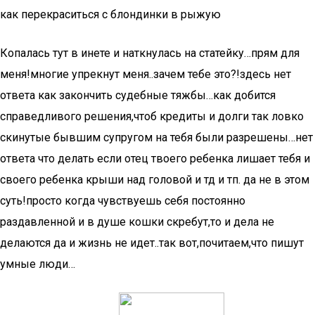
как перекраситься с блондинки в рыжую
Копалась тут в инете и наткнулась на статейку…прям для
меня!многие упрекнут меня..зачем тебе это?!здесь нет
ответа как закончить судебные тяжбы…как добится
справедливого решения,чтоб кредиты и долги так ловко
скинутые бывшим супругом на тебя были разрешены…нет
ответа что делать если отец твоего ребенка лишает тебя и
своего ребенка крыши над головой и тд и тп. да не в этом
суть!просто когда чувствуешь себя постоянно
раздавленной и в душе кошки скребут,то и дела не
делаются да и жизнь не идет..так вот,почитаем,что пишут
умные люди…