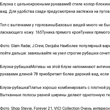
Блузка с цельнокроеными рукавамиВ стиле колор-блокин
вид. Для удобства сзади предусмотрена застежка на пугов
Топ с вытачками у горловиныБазовых вещей много не быва
ласкающего кожу. 165Туника прямого крояТуники прямого 
Фото: Glam Radar, J.Crew, Decjuba Наиболее популярный в
пойти дальше: завязывайте на узел строгие рубашки соче
Блузка-рубашкаМотивы на этой блузе напоминают античны
рукавами длиной 78 приобретает более дерзкий вид, если 
Блуза-рубашкаПлатье хорошо комбинировать с плотной руб
Вытканные полосы разной ширины делают однотонную ткань
Фото: Shop Stevie, Forever 21, VICI Collection Очень инт