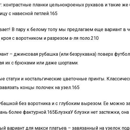
г: контрастные планки цельнокроеных рукавов и такие ж
ицу с навесной петлей.165
ет! В пару к белому топу мы предлагаем еще вариант в ч
кроя с воротником и разрезом а-ля поло.210
ариант – джинсовая рубашка (или безрукавка) поверх футб
тая их с брюками или даже шортами.
е статуи и ностальгические цветочные принты. Классичес
завязать концы полочек на узел.165
ашкой без воротника и с глубоким вырезом. Ее можно завя
 более фактурной.165БлузкаУ блузки нет застежки, она п
ересный вариант для макси платьев – завязанный на узелок 