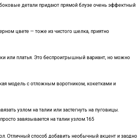
е боковые детали придают прямой блузе очень эффектный
ерном цвете — тоже из чистого шелка, приятно
олки или платья. Это беспроигрышный вариант, но можно
кая модель с отложным воротником, кокетками и
зать узлом на талии или застегнуть на пуговицы.
росто завязывается на талии узлом.165
подол. Отличный способ добавить необычный акцент и заодно