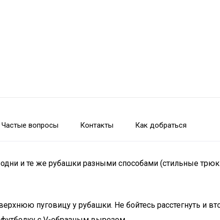
Частые вопросы
Контакты
Как добраться
ь одни и те же рубашки разными способами (стильные трюк
е верхнюю пуговицу у рубашки. Не бойтесь расстегнуть и в
 футболку с V-образным вырезом.