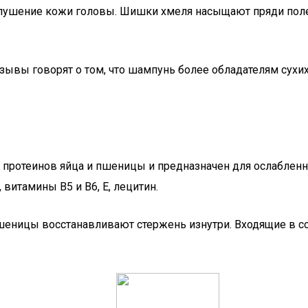
шелушение кожи головы. Шишки хмеля насыщают пряди по
тзывы говорят о том, что шампунь более обладателям сух
 протеинов яйца и пшеницы и предназначен для ослабленн
витамины В5 и В6, Е, лецитин.
шеницы восстанавливают стержень изнутри. Входящие в с