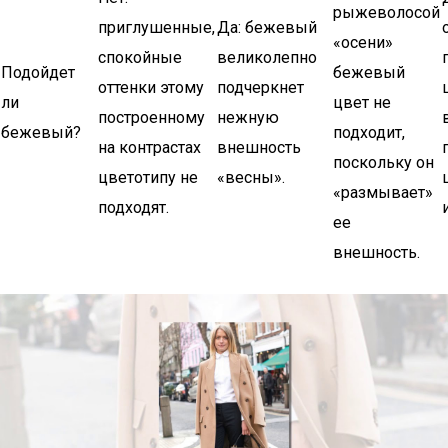
рыжеволосой
приглушенные,
Да: бежевый
«осени»
спокойные
великолепно
Подойдет
бежевый
оттенки этому
подчеркнет
ли
цвет не
построенному
нежную
бежевый?
подходит,
на контрастах
внешность
поскольку он
цветотипу не
«весны».
«размывает»
подходят.
ее
внешность.