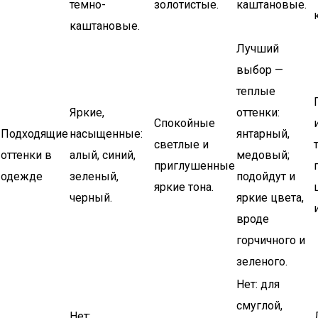
темно-
золотистые.
каштановые.
каштановые.
Лучший
выбор —
теплые
Яркие,
оттенки:
Спокойные
Подходящие
насыщенные:
янтарный,
светлые и
оттенки в
алый, синий,
медовый;
приглушенные
одежде
зеленый,
подойдут и
яркие тона.
черный.
яркие цвета,
вроде
горчичного и
зеленого.
Нет: для
смуглой,
Нет: