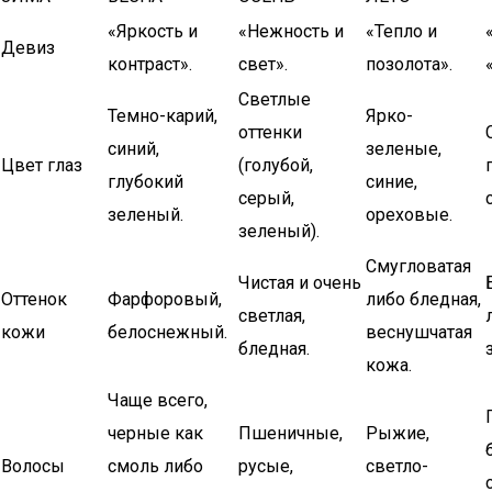
«Яркость и
«Нежность и
«Тепло и
Девиз
контраст».
свет».
позолота».
Светлые
Темно-карий,
Ярко-
оттенки
синий,
зеленые,
Цвет глаз
(голубой,
глубокий
синие,
серый,
зеленый.
ореховые.
зеленый).
Смугловатая
Чистая и очень
Оттенок
Фарфоровый,
либо бледная,
светлая,
кожи
белоснежный.
веснушчатая
бледная.
кожа.
Чаще всего,
черные как
Пшеничные,
Рыжие,
Волосы
смоль либо
русые,
светло-