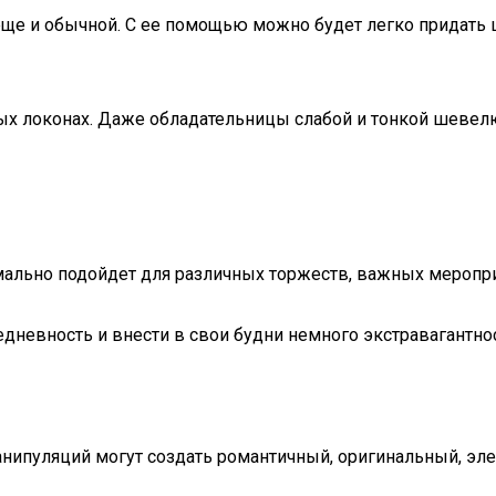
ще и обычной. С ее помощью можно будет легко придать 
стых локонах. Даже обладательницы слабой и тонкой шеве
мально подойдет для различных торжеств, важных меропри
дневность и внести в свои будни немного экстравагантност
пуляций могут создать романтичный, оригинальный, элега