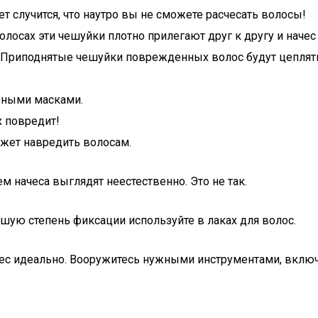
т случится, что наутро вы не сможете расчесать волосы!
осах эти чешуйки плотно прилегают друг к другу и начес
. Приподнятые чешуйки поврежденных волос будут цеплятьс
льными масками.
х повредит!
ожет навредить волосам.
м начеса выглядят неестественно. Это не так.
ьшую степень фиксации используйте в лаках для волос.
начес идеально. Вооружитесь нужными инструментами, вклю