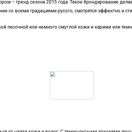
ором – тренд сезона 2015 года. Такое брондирование де
нии со всеми градациями русого, смотрятся эффектно и сти
ой песочной или немного смуглой кожи и карими или тем
ться от цвета кожи и волос. С темно-русыми локонами луч