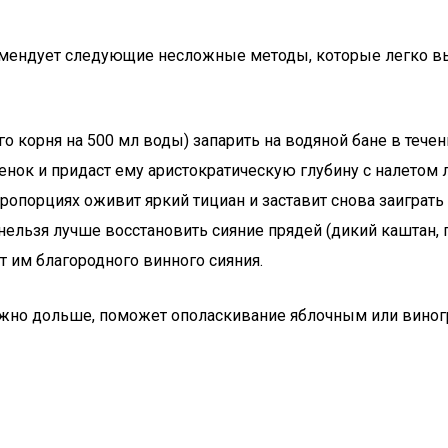
мендует следующие несложные методы, которые легко вы
о корня на 500 мл воды) запарить на водяной бане в течен
нок и придаст ему аристократическую глубину с налетом 
ропорциях оживит яркий тициан и заставит снова заиграть
льзя лучше восстановить сияние прядей (дикий каштан, г
т им благородного винного сияния.
ожно дольше, поможет ополаскивание яблочным или виног