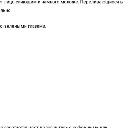
лает лицо сияющим и намного моложе. Переливающиеся в
льно.
но-зелеными глазами.
ше сочетается цвет волос янтарь с кофейными или