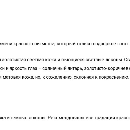
имеси красного пигмента, который только подчеркнет этот 
 золотистая светлая кожа и вьющиеся светлые локоны. Све
и и яркость глаз – солнечный янтарь, золотисто-коричнев
и матовая кожа, но, к сожалению, склонная к покраснению
кожа и темные локоны. Рекомендованы все градации красн