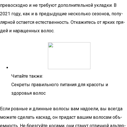
пре­вос­ход­но и не тре­бу­ют допол­ни­тель­ной уклад­ки. В
2021 году, как и в преды­ду­щие несколь­ко сезо­нов, попу­
ляр­ной оста­ет­ся есте­ствен­ность. Отка­жи­тесь от ярких пря­
дей и нара­щен­ных волос.
Читайте также:
Секреты правильного питания для красоты и
здоровья волос
Если ров­ные и длин­ные воло­сы вам надо­е­ли, вы все­гда
може­те сде­лать кас­кад, он при­даст вашим воло­сам объ­
ем­ность. Не брез­гуй­те коса­ми, они ста­нут отлич­ной аль­тер­