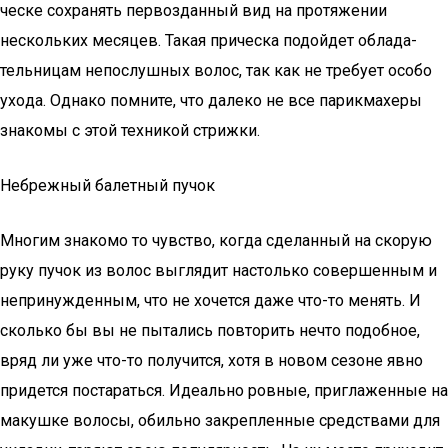
чес­ке сохра­нять пер­во­здан­ный вид на про­тя­же­нии
несколь­ких меся­цев. Такая при­чес­ка подой­дет обла­да­
тель­ни­цам непо­слуш­ных волос, так как не тре­бу­ет осо­бо
ухо­да. Одна­ко помни­те, что дале­ко не все парик­ма­хе­ры
зна­ко­мы с этой тех­ни­кой стрижки.
Небрежный балетный пучок
Многим знакомо то чувство, когда сделанный на скорую
руку пучок из волос выглядит настолько совершенным и
непринужденным, что не хочется даже что-то менять. И
сколько бы вы не пытались повторить нечто подобное,
вряд ли уже что-то получится, хотя в новом сезоне явно
придется постараться. Идеально ровные, приглаженные на
макушке волосы, обильно закрепленные средствами для