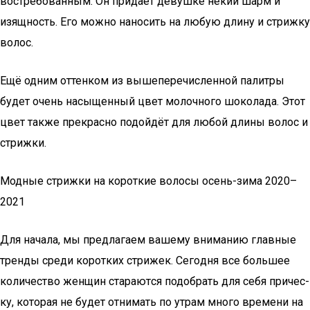
востребованным. Он придаёт девушке некий шарм и
изящность. Его можно наносить на любую длину и стрижку
волос.
Ещё одним оттенком из вышеперечисленной палитры
будет очень насыщенный цвет молочного шоколада. Этот
цвет также прекрасно подойдёт для любой длины волос и
стрижки.
Модные стрижки на короткие волосы осень-зима 2020–
2021
Для нача­ла, мы пред­ла­га­ем ваше­му вни­ма­нию глав­ные
трен­ды сре­ди корот­ких стри­жек. Сего­дня все боль­шее
коли­че­ство жен­щин ста­ра­ют­ся подо­брать для себя при­чес­
ку, кото­рая не будет отни­мать по утрам мно­го вре­ме­ни на