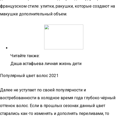
фран­цуз­ском сти­ле: улит­ки, ракуш­ки, кото­рые созда­ют на
макуш­ке допол­ни­тель­ный объем.
Читайте также:
Даша астафьева личная жизнь дети
Популярный цвет волос 2021
Далее не уступает по своей популярности и
востребованности в холодное время года глубоко чёрный
оттенок волос. Если в прошлых сезонах данный цвет
старались как-то изменять и дополнять переливами, то