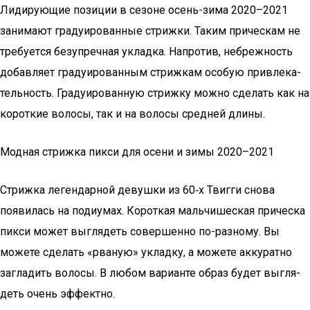
Лиди­ру­ю­щие пози­ции в сезоне осень-зима 2020–2021
зани­ма­ют гра­ду­и­ро­ван­ные стриж­ки. Таким при­чес­кам не
тре­бу­ет­ся без­упреч­ная уклад­ка. Напро­тив, небреж­ность
добав­ля­ет гра­ду­и­ро­ван­ным стриж­кам осо­бую при­вле­ка­
тель­ность. Гра­ду­и­ро­ван­ную стриж­ку мож­но сде­лать как на
корот­кие воло­сы, так и на воло­сы сред­ней длины.
Модная стрижка пикси для осени и зимы 2020–2021
Стриж­ка леген­дар­ной девуш­ки из 60‑х Твиг­ги сно­ва
появи­лась на поди­у­мах. Корот­кая маль­чи­ше­ская при­чес­ка
пик­си может выгля­деть совер­шен­но по-раз­но­му. Вы
може­те сде­лать «рва­ную» уклад­ку, а може­те акку­рат­но
загла­дить воло­сы. В любом вари­ан­те образ будет выгля­
деть очень эффектно.