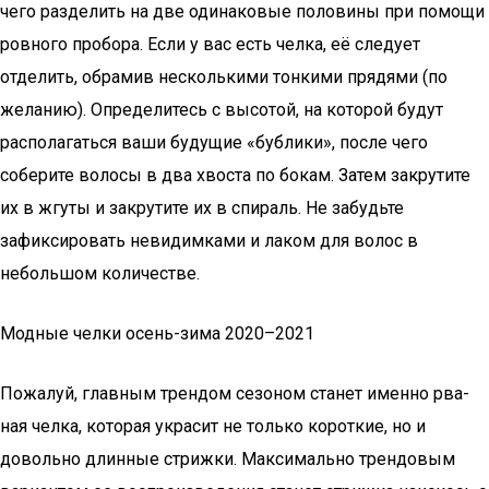
чего разделить на две одинаковые половины при помощи
ровного пробора. Если у вас есть челка, её следует
отделить, обрамив несколькими тонкими прядями (по
желанию). Определитесь с высотой, на которой будут
располагаться ваши будущие «бублики», после чего
соберите волосы в два хвоста по бокам. Затем закрутите
их в жгуты и закрутите их в спираль. Не забудьте
зафиксировать невидимками и лаком для волос в
небольшом количестве.
Модные челки осень-зима 2020–2021
Пожа­луй, глав­ным трен­дом сезо­ном ста­нет имен­но рва­
ная чел­ка, кото­рая укра­сит не толь­ко корот­кие, но и
доволь­но длин­ные стриж­ки. Мак­си­маль­но трен­до­вым