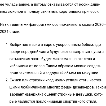
ее укла­ды­ва­ние, а пото­му отка­зы­ва­ют­ся от нос­ки длин­
ных локо­нов в поль­зу стиль­ных коро­тень­ких причесок.
Итак, глав­ны­ми фаво­ри­та­ми осенне-зим­не­го сезо­на 2020–
2021 стали:
Выбри­тые вис­ки в паре с уко­ро­чен­ным бобом, где
пря­ди перед­ней части будут слег­ка закры­вать уши, а
заты­лоч­ная часть будет мак­си­маль­но ого­ле­на и
избав­ле­на от волос. Таким обра­зом мож­но создать
при­вле­ка­тель­ный и задор­ный объ­ем на макушке.
Ежи­ки или стриж­ки «под ноль» успе­ли стать насто­я­
щи­ми любим­чи­ка­ми мно­гих фэшн-дизай­не­ров. Такой
вари­ант навер­ня­ка оце­нят строй­ные девуш­ки, кото­
рые явля­ют­ся поклон­ни­ца­ми спор­тив­но­го стиля.