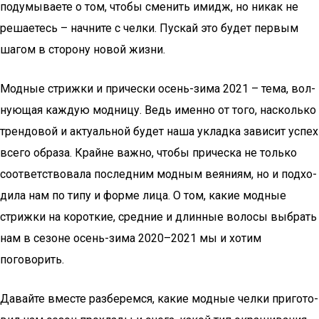
поду­мы­ва­е­те о том, что­бы сме­нить имидж, но никак не
реша­е­тесь – нач­ни­те с чел­ки. Пус­кай это будет пер­вым
шагом в сто­ро­ну новой жизни.
Мод­ные стриж­ки и при­чес­ки осень-зима 2021 – тема, вол­
ну­ю­щая каж­дую мод­ни­цу. Ведь имен­но от того, насколь­ко
трен­до­вой и акту­аль­ной будет наша уклад­ка зави­сит успех
все­го обра­за. Крайне важ­но, что­бы при­чес­ка не толь­ко
соот­вет­ство­ва­ла послед­ним мод­ным вея­ни­ям, но и под­хо­
ди­ла нам по типу и фор­ме лица. О том, какие мод­ные
стриж­ки на корот­кие, сред­ние и длин­ные воло­сы выбрать
нам в сезоне осень-зима 2020–2021 мы и хотим
поговорить.
Давай­те вме­сте раз­бе­рем­ся, какие мод­ные чел­ки при­го­то­