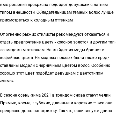
вые реше­ния пре­крас­но подой­дет девуш­кам с лет­ним
типом внеш­но­сти. Обла­да­тель­ни­цам тем­ных волос луч­ше
при­смот­реть­ся к холод­ным оттенкам.
От огнен­но рыжих сти­ли­сты реко­мен­ду­ют отка­зать­ся и
отдать пред­по­чте­ние цве­ту «крас­ное золо­то» и дру­гим теп­
ло-медо­вым оттен­кам. Не вый­дет из моды брю­нет и
кофей­ные цве­та. На мод­ных пока­зах были так­же пред­
став­ле­ны моде­ли с чер­нич­ным цве­том волос. Осо­бен­но
хоро­шо этот цвет подой­дет девуш­кам с цве­то­ти­пом
«зима».
В сезоне осень-зима 2021 в трен­дом сно­ва ста­нут чел­ки.
Пря­мые, косые, глу­бо­кие, длин­ные и корот­кие — все они
пре­крас­но допол­нят стриж­ку. Так что, если вы уже дав­но