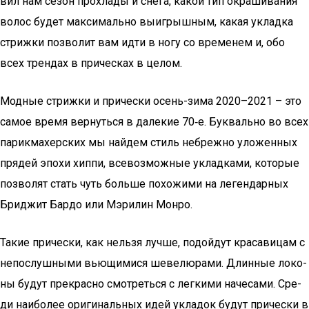
вил нам сезон про­хла­ды и сне­га, какой тип окра­ши­ва­ния
волос будет мак­си­маль­но выиг­рыш­ным, какая уклад­ка
стриж­ки поз­во­лит вам идти в ногу со вре­ме­нем и, обо
всех трен­дах в при­чес­ках в целом.
Мод­ные стриж­ки и при­чес­ки осень-зима 2020–2021 – это
самое вре­мя вер­нуть­ся в дале­кие 70‑е. Бук­валь­но во всех
парик­ма­хер­ских мы най­дем стиль небреж­но уло­жен­ных
пря­дей эпо­хи хип­пи, все­воз­мож­ные уклад­ка­ми, кото­рые
поз­во­лят стать чуть боль­ше похо­жи­ми на леген­дар­ных
Бри­джит Бар­до или Мэри­лин Монро.
Такие при­чес­ки, как нель­зя луч­ше, подой­дут кра­са­ви­цам с
непо­слуш­ны­ми вью­щи­ми­ся шеве­лю­ра­ми. Длин­ные локо­
ны будут пре­крас­но смот­реть­ся с лег­ки­ми наче­са­ми. Сре­
ди наи­бо­лее ори­ги­наль­ных идей укла­док будут при­чес­ки в