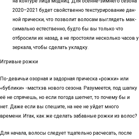
на кон­ту­ре лица мод­ниц. Для осенне-зим­не­го сезо­на
2020–2021 будет свой­ствен­но тек­сту­ри­ро­ва­ние дан­
ной при­чес­ки, что поз­во­лит воло­сам выгля­деть мак­
си­маль­но есте­ствен­но, буд­то бы вы толь­ко что
отбро­си­ли их назад, а не про­сто­я­ли несколь­ко часов у
зер­ка­ла, что­бы сде­лать укладку.
Игривые рожки
По-девичьи озорная и задорная прическа «рожки» или
«бублики» -мастхэв нового сезона. Разумеется, под шапку
её не спрячешь, но если погода шепчет, то почему бы и
нет. Даже если вы спешите, на нее не уйдет много
времени. Итак, как же сделать забавные рожки из волос?
Для начала, волосы следует тщательно расчесать, после