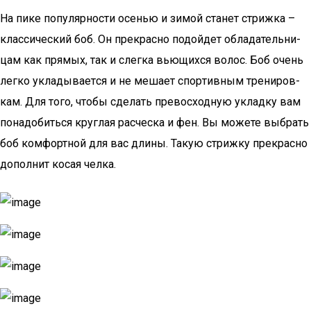
На пике попу­ляр­но­сти осе­нью и зимой ста­нет стриж­ка –
клас­си­че­ский боб. Он пре­крас­но подой­дет обла­да­тель­ни­
цам как пря­мых, так и слег­ка вью­щих­ся волос. Боб очень
лег­ко укла­ды­ва­ет­ся и не меша­ет спор­тив­ным тре­ни­ров­
кам. Для того, что­бы сде­лать пре­вос­ход­ную уклад­ку вам
пона­до­бить­ся круг­лая рас­чес­ка и фен. Вы може­те выбрать
боб ком­форт­ной для вас дли­ны. Такую стриж­ку пре­крас­но
допол­нит косая челка.