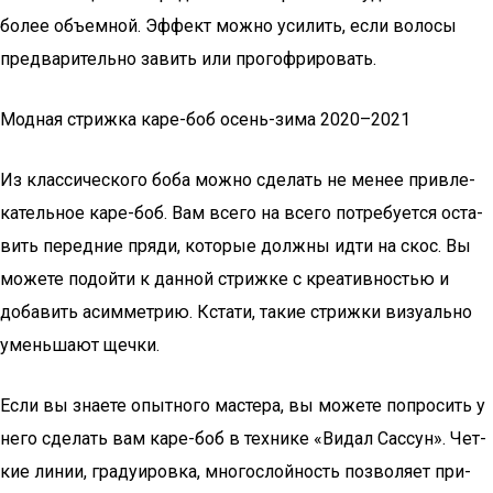
более объемной. Эффект можно усилить, если волосы
предварительно завить или прогофрировать.
Модная стрижка каре-боб осень-зима 2020–2021
Из клас­си­че­ско­го боба мож­но сде­лать не менее при­вле­
ка­тель­ное каре-боб. Вам все­го на все­го потре­бу­ет­ся оста­
вить перед­ние пря­ди, кото­рые долж­ны идти на скос. Вы
може­те подой­ти к дан­ной стриж­ке с кре­а­тив­но­стью и
доба­вить асим­мет­рию. Кста­ти, такие стриж­ки визу­аль­но
умень­ша­ют щечки.
Если вы зна­е­те опыт­но­го масте­ра, вы може­те попро­сить у
него сде­лать вам каре-боб в тех­ни­ке «Видал Сас­сун». Чет­
кие линии, гра­ду­и­ров­ка, мно­го­слой­ность поз­во­ля­ет при­