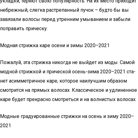
укладки, теряют свою популярность. На их место приходит
небрежный, слегка растрепанный пучок – будто бы вы
завязали волосы перед утренним умыванием и забыли
поправить прическу.
Модная стрижка каре осени и зимы 2020–2021
Пожа­луй, эта стриж­ка нико­гда не вый­дет из моды. Самой
мод­ной стриж­кой и при­чес­кой осень-зима 2020–2021 ста­
нет асим­мет­рич­ное каре, кото­рое наи­луч­шим обра­зом
смот­рит­ся на пря­мых воло­сах. Клас­си­че­ское и удли­нен­ное
каре будет пре­крас­но смот­реть­ся и на вол­ни­стых волосах.
Модные градуированные стрижки на осень и зиму 2020–
2021