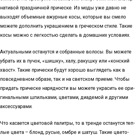
на­ти­вой празд­нич­ной при­чес­ке. Из моды уже дав­но не
выхо­дят объ­ем­ные ажур­ные косы, кото­рые вы сме­ло
може­те допол­нить укра­ше­ни­ем в гре­че­ском сти­ле. Такие
косы мож­но с лег­ко­стью сде­лать в домаш­них условиях.
Акту­аль­ны­ми оста­нут­ся и собран­ные воло­сы. Вы може­те
убрать их в пучок, «шиш­ку», халу, ракуш­ку или «кон­ский
хвост». Такие при­чес­ки будут хоро­шо выгля­деть как в
повсе­днев­ном обра­зе, так и на свет­ском при­е­ме. Что­бы
при­дать при­чес­ке наряд­но­сти вы може­те укра­сить ее ори­
ги­наль­ны­ми шпиль­ка­ми, цве­та­ми, диа­де­мой и дру­ги­ми
аксессуарами.
Что каса­ет­ся цве­то­вой палит­ры, то в трен­де оста­нут­ся теп­
лые цве­та – блонд, русые, омб­ре и шатуш. Такие цве­то­