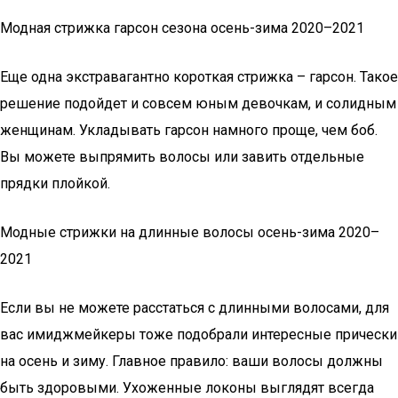
Модная стрижка гарсон сезона осень-зима 2020–2021
Еще одна экс­тра­ва­гант­но корот­кая стриж­ка – гар­сон. Такое
реше­ние подой­дет и совсем юным девоч­кам, и солид­ным
жен­щи­нам. Укла­ды­вать гар­сон намно­го про­ще, чем боб.
Вы може­те выпря­мить воло­сы или завить отдель­ные
пряд­ки плойкой.
Модные стрижки на длинные волосы осень-зима 2020–
2021
Если вы не може­те рас­стать­ся с длин­ны­ми воло­са­ми, для
вас ими­дж­мей­ке­ры тоже подо­бра­ли инте­рес­ные при­чес­ки
на осень и зиму. Глав­ное пра­ви­ло: ваши воло­сы долж­ны
быть здо­ро­вы­ми. Ухо­жен­ные локо­ны выгля­дят все­гда