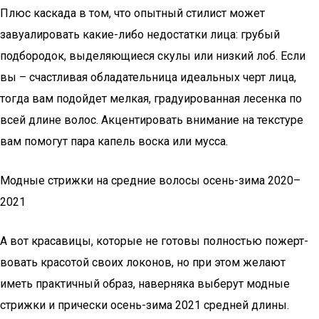
Плюс каскада в том, что опытный стилист может
завуалировать какие-либо недостатки лица: грубый
подбородок, выделяющиеся скулы или низкий лоб. Если
вы – счастливая обладательница идеальных черт лица,
тогда вам подойдет мелкая, градуированная лесенка по
всей длине волос. Акцентировать внимание на текстуре
вам помогут пара капель воска или мусса.
Модные стрижки на средние волосы осень-зима 2020–
2021
А вот кра­са­ви­цы, кото­рые не гото­вы пол­но­стью пожерт­
во­вать кра­со­той сво­их локо­нов, но при этом жела­ют
иметь прак­тич­ный образ, навер­ня­ка выбе­рут мод­ные
стриж­ки и при­чес­ки осень-зима 2021 сред­ней длины.