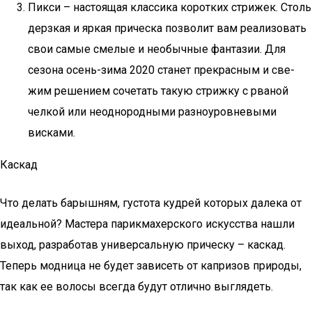
Пик­си – насто­я­щая клас­си­ка корот­ких стри­жек. Столь
дерз­кая и яркая при­чес­ка поз­во­лит вам реа­ли­зо­вать
свои самые сме­лые и необыч­ные фан­та­зии. Для
сезо­на осень-зима 2020 ста­нет пре­крас­ным и све­
жим реше­ни­ем соче­тать такую стриж­ку с рва­ной
чел­кой или неод­но­род­ны­ми раз­но­уров­не­вы­ми
висками.
Каскад
Что делать барышням, густота кудрей которых далека от
идеальной? Мастера парикмахерского искусства нашли
выход, разработав универсальную прическу – каскад.
Теперь модница не будет зависеть от капризов природы,
так как ее волосы всегда будут отлично выглядеть.