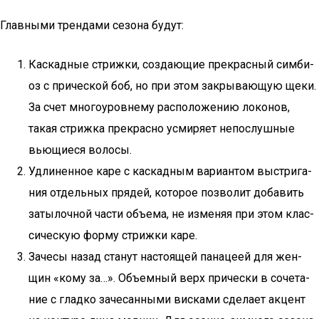
Глав­ны­ми трен­да­ми сезо­на будут:
Кас­кад­ные стриж­ки, созда­ю­щие пре­крас­ный сим­би­
оз с при­чес­кой боб, но при этом закры­ва­ю­щую щеки.
За счет мно­го­уров­не­му рас­по­ло­же­нию локо­нов,
такая стриж­ка пре­крас­но усми­ря­ет непо­слуш­ные
вью­щи­е­ся волосы.
Удли­нен­ное каре с кас­кад­ным вари­ан­том выстри­га­
ния отдель­ных пря­дей, кото­рое поз­во­лит доба­вить
заты­лоч­ной части объ­е­ма, не изме­няя при этом клас­
си­че­скую фор­му стриж­ки каре.
Заче­сы назад ста­нут насто­я­щей пана­це­ей для жен­
щин «кому за…». Объ­ем­ный верх при­чес­ки в соче­та­
ние с глад­ко заче­сан­ны­ми вис­ка­ми сде­ла­ет акцент