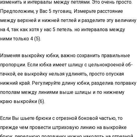
изменить и интервалы между петлями. Это очень просто.
Предположим, у Вас 5 пуго­виц. Измерьте расстояние
между верхней и нижней пет­лей и разделите эту величину
на 4, так как хотя у нас 5 пе­тель. но интервалов между
ними только 4 (5).
Изменяя выкройку юбки, важно сохранить правильные
пропорции. Если юбка имеет шлицу с цельнокроеной об­
тачкой, ее выкройку нельзя удлинять, просто опуская
нижний край. Регулируйте длину юбки, разделив по­правку
пополам между лини­ями выше шлицы и по нижне­му
краю выкройки (6).
Если Вы шьете брюки с от­резной боковой частью, то
прежде чем провести штри­ховую линию на выкройке
брюк, переднюю половинку нужно наколоть на отрезной