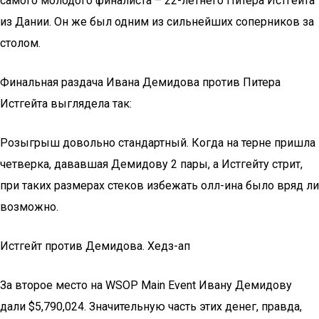
самого молодого финалиста – 22-летнего Питера Истгейта
из Дании. Он же был одним из сильнейших соперников за
столом.
Финальная раздача Ивана Демидова против Питера
Истгейта выглядела так:
Розыгрыш довольно стандартный. Когда на терне пришла
четверка, дававшая Демидову 2 пары, а Истгейту стрит,
при таких размерах стеков избежать олл-ина было вряд ли
возможно.
Истгейт против Демидова. Хедз-ап
За второе место на WSOP Main Event Ивану Демидову
дали $5,790,024. Значительную часть этих денег, правда,