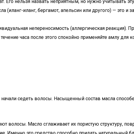
. Его нельзя назвать неприятным, но нужно учитывать эт
а (иланг-иланг, бергамот, апельсин или другого) — это и 
ивидуальная непереносимость (аллергическая реакция). Пр
 течение часа после этого спокойно применяйте амлу для 
 начали седеть волосы. Насыщенный состав масла способ
ют волосы. Масло сглаживает их пористую структуру, пов
е. Именно это средство способно придать натуральный б