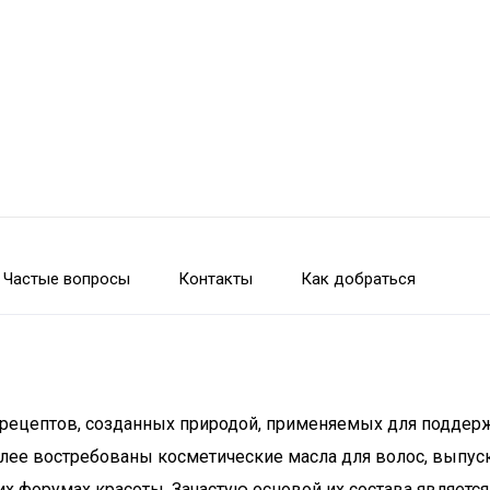
Частые вопросы
Контакты
Как добраться
 рецептов, созданных природой, применяемых для поддерж
олее востребованы косметические масла для волос, выпу
их форумах красоты. Зачастую основой их состава являетс