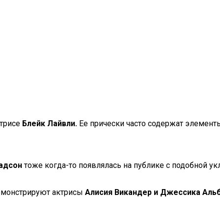
ктрисе
Блейк Лайвли.
Ее прически часто содержат элементы
адсон
тоже когда-то появлялась на публике с подобной ук
демонстрируют актрисы
Алисия Викандер и Джессика Аль