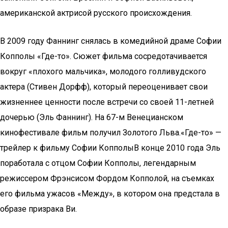
американской актрисой русского происхождения.
В 2009 году Фаннинг снялась в комедийной драме Софии
Копполы «Где-то». Сюжет фильма сосредотачивается
вокруг «плохого мальчика», молодого голливудского
актера (Стивен Дорфф), который переоценивает свои
жизненнее ценности после встречи со своей 11-летней
дочерью (Эль Фаннинг). На 67-м Венецианском
кинофестивале фильм получил Золотого Льва.«Где-то» —
трейлер к фильму Софии КопполыВ конце 2010 года Эль
поработала с отцом Софии Копполы, легендарным
режиссером Фрэнсисом Фордом Копполой, на съемках
его фильма ужасов «Между», в котором она предстала в
образе призрака Ви.