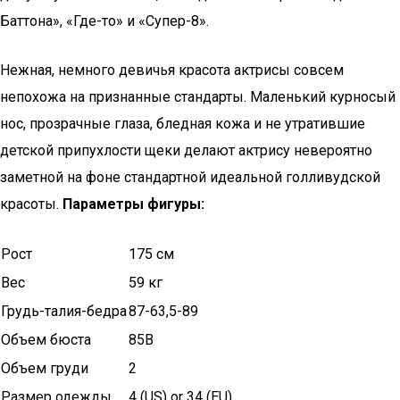
Баттона», «Где-то» и «Супер-8».
Нежная, немного девичья красота актрисы совсем
непохожа на признанные стандарты. Маленький курносый
нос, прозрачные глаза, бледная кожа и не утратившие
детской припухлости щеки делают актрису невероятно
заметной на фоне стандартной идеальной голливудской
красоты.
Параметры фигуры:
Рост
175 см
Вес
59 кг
Грудь-талия-бедра
87-63,5-89
Объем бюста
85B
Объем груди
2
Размер одежды
4 (US) or 34 (EU)