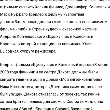
в фильме снялись Хоакин Феникс, Дженнифер Коннелли и
Марк Руффало.Трейлер к фильму «Запретная
дорога»Затем последовали главные роли в независимом
фильме «Фиби в Стране чудес» и сказочной картине
Андрона Кончаловского «Щелкунчик и Крысиный
Король», в которой традиционно появилась Юлия
Высоцкая, супруга режиссера.
Кадр из фильма «Щелкунчик и Крысиный король»В марте
2008 года Фаннинг и ее сестра Дакота должны были
сыграть главные роли в драме «Мой ангел-хранитель»
Ника Кассаветиса, автора «Дневника памяти», но шанс
был упущен. Дакота отказалась от проекта, так как не
хотела бриться налысо для съемок. Сестер немедленно
заменили Эбигейл Бреслин и Софией Васильевой,