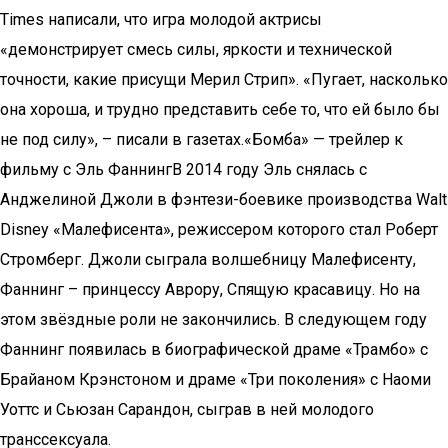
Times написали, что игра молодой актрисы
«демонстрирует смесь силы, яркости и технической
точности, какие присущи Мерил Стрип». «Пугает, насколько
она хороша, и трудно представить себе то, что ей было бы
не под силу», – писали в газетах.«Бомба» — трейлер к
фильму с Эль ФаннингВ 2014 году Эль снялась с
Анджелиной Джоли в фэнтези-боевике производства Walt
Disney «Малефисента», режиссером которого стал Роберт
Стромберг. Джоли сыграла волшебницу Малефисенту,
Фаннинг – принцессу Аврору, Спящую красавицу. Но на
этом звёздные роли не закончились. В следующем году
Фаннинг появилась в биографической драме «Трамбо» с
Брайаном Крэнстоном и драме «Три поколения» с Наоми
Уоттс и Сьюзан Сарандон, сыграв в ней молодого
транссексуала.