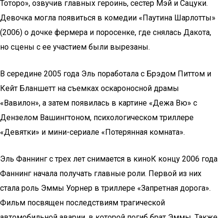
Тоторо», озвучив главных героинь, сестер Мэй и Сацуки.
Девочка могла появиться в комедии «Паутина Шарлотты»
(2006) о дочке фермера и поросенке, где снялась Дакота,
но сцены с ее участием были вырезаны.
В середине 2005 года Эль поработала с Брэдом Питтом и
Кейт Бланшетт на съемках оскароносной драмы
«Вавилон», а затем появилась в картине «Дежа Вю» с
Дензелом Вашингтоном, психологическом триллере
«Девятки» и мини-сериале «Потерянная комната».
Эль Фаннинг с трех лет снимается в киноК концу 2006 года
Фаннинг начала получать главные роли. Первой из них
стала роль Эммы Уорнер в триллере «Запретная дорога».
Фильм посвящен последствиям трагической
автомобильной аварии, в которой погиб брат Эммы. Также