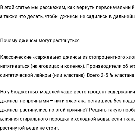
В этой статье мы расскажем, как вернуть первоначальны
а также что делать, чтобы джинсы не садились в дальней
Почему джинсы могут растянуться
Классические «саржевые» джинсы из стопроцентного хлопк
натягиваться (на ягодицах и коленях). Производители об 
синтетической лайкры (или эластана). Всего 2-5 % эласта
Но у бюджетных моделей чаще всего процент содержания 
джинсы непрочными – нити эластана, оставшись без подде
джинсы растянулись по этой причине? Решить такую проб
влияния стирального порошка и холодной воды, если ткан
растянутой вещи не стоит.