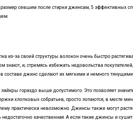
й размер севшим после стирки джинсам, 5 эффективных с
шем.
а из-за своей структуры волокон очень быстро растягиваю
этом знают, и, стремясь избежать недовольства покупател
на в составе джинс сделают их мягкими и немного тянущими
лайкры гораздо выше допустимого. Это позволяет значите
ржки хлопковых собратьев, просто лопаются, в месте мини
лему практически невозможно. Джинсы также могут растян
ь недостаточно качественная. А если такие джинсы и суши