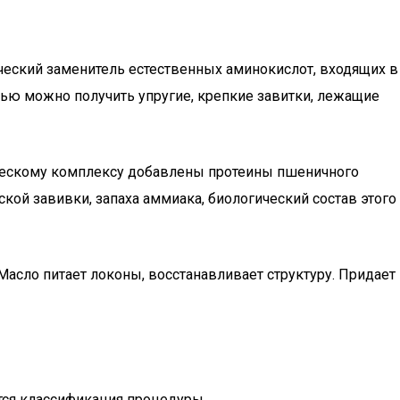
еский заменитель естественных аминокислот, входящих в
ощью можно получить упругие, крепкие завитки, лежащие
мическому комплексу добавлены протеины пшеничного
кой завивки, запаха аммиака, биологический состав этого
асло питает локоны, восстанавливает структуру. Придает
тся классификация процедуры.