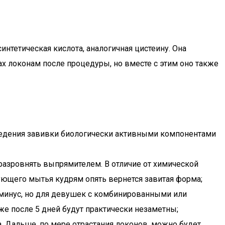
нтетическая кислота, аналогичная цистеину. Она
х локонам после процедуры, но вместе с этим оно также
оведения завивки биологически активными компонентами
разровнять выпрямителем. В отличие от химической
дующего мытья кудрям опять вернется завитая форма;
 минус, но для девушек с комбинированными или
же после 5 дней будут практически незаметны;
а. Дальше, по мере отрастания локонов, можно будет