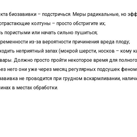
екта биозавивки – подстричься. Меры радикальные, но 
 отрастающие колтуны – просто обстригите их;
ать пористыми или начать сильно пушиться;
ременности из-за вероятности причинения вреда плоду;
одить неприятный запах (мокрой шерсти, носков – кому как
ары. Должно просто пройти некоторое время для полног
Без него они уже через месяц регулярных подсушек феном
завивка не проводится при грудном вскармливании, нали
инах в местах обработки.