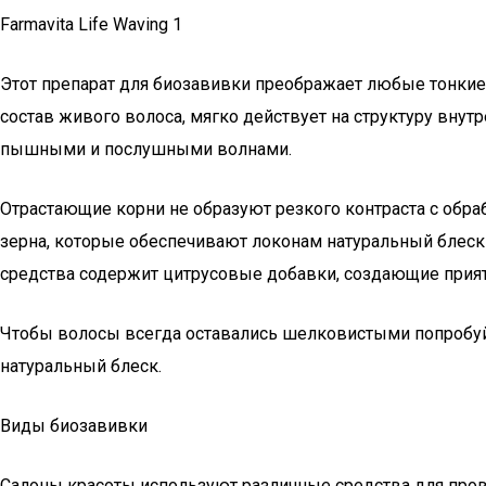
Farmavita Life Waving 1
Этот препарат для биозавивки преображает любые тонкие
состав живого волоса, мягко действует на структуру внут
пышными и послушными волнами.
Отрастающие корни не образуют резкого контраста с обр
зерна, которые обеспечивают локонам натуральный блеск 
средства содержит цитрусовые добавки, создающие прия
Чтобы волосы всегда оставались шелковистыми попробуйте
натуральный блеск.
Виды биозавивки
Салоны красоты используют различные средства для пров