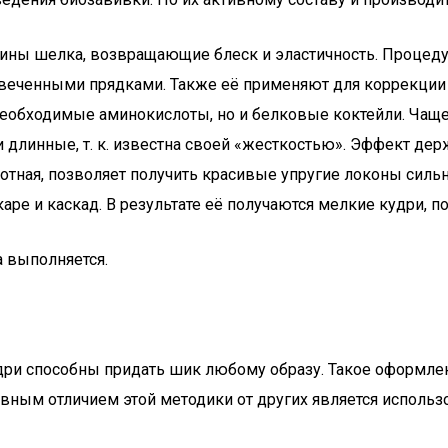
теины шелка, возвращающие блеск и эластичность. Процеду
еченными прядками. Также её применяют для коррекции 
необходимые аминокислоты, но и белковые коктейли. Чаще
 длинные, т. к. известна своей «жесткостью». Эффект держ
слотная, позволяет получить красивые упругие локоны сил
 каре и каскад. В результате её получаются мелкие кудри,
а выполняется.
и способны придать шик любому образу. Такое оформлени
авным отличием этой методики от других является исполь