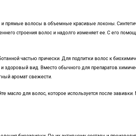
 и прямые волосы в объемные красивые локоны. Синтетич
реннего строения волос и надолго изменяет ее. С его пом
аботанной частью прически. Для подпитки волос к биохи
и здоровый вид. Вместо обычного для препаратов химичес
тный аромат свежести.
 масло для волос, которое используется после завивки. М
едения биозавивки. По их активному составу и производи