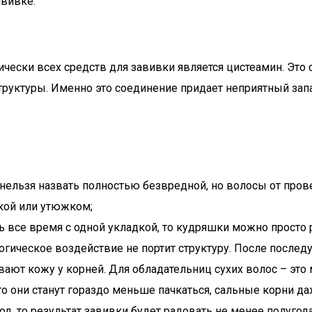
авивке.
ски всех средств для завивки является цистеамин. Это си
руктуры. Именно это соединение придает неприятный запа
у нельзя назвать полностью безвредной, но волосы от пр
кой или утюжком;
 все время с одной укладкой, то кудряшки можно просто 
логическое воздействие не портит структуру. После после
ют кожу у корней. Для обладательниц сухих волос – это
 они станут гораздо меньше пачкаться, сальные корни да
, то результат завивки будет радовать не менее полугод