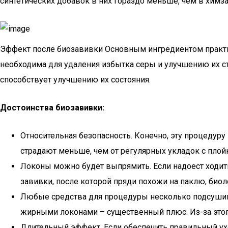
синтетических добавок в них гораздо меньше, чем в химз
Эффект после биозавивки Основным ингредиентом практиче
необходима для удаления избытка серы и улучшению их ст
способствует улучшению их состояния.
Достоинства биозавивки:
Относительная безопасность. Конечно, эту процедур
страдают меньше, чем от регулярных укладок с плой
Локоны можно будет выпрямить. Если надоест ходить
завивки, после которой пряди похожи на паклю, био
Любые средства для процедуры несколько подсушива
жирными локонами – существенный плюс. Из-за этого
Длительный эффект. Если обеспечить правильный уход