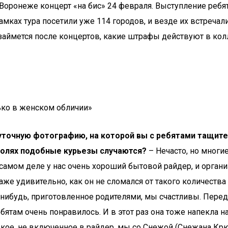
 Воронеже концерт «на бис» 24 февраля. Выступление ребя
мках тура посетили уже 114 городов, и везде их встречали
аймется после концертов, какие штрафы действуют в колл
лько в женском обличии»
 шуточную фотографию, на которой вы с ребятами тащит
ролях подобные курьезы случаются?
– Нечасто, но многие
 самом деле у нас очень хороший бытовой райдер, и орган
даже удивительно, как он не сломался от такого количества
-нибудь, приготовленное родителями, мы счастливы. Пер
ятам очень понравилось. И в этот раз она тоже напекла н
енькое, не включенное в райдер, мы со Снежой (Снежана К