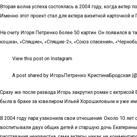
Вторая волна успеха состоялась в 2004 году, когда актер 
Именно этот проект стал для актера визитной карточкой 
На счету Игоря Петренко более 50 картин. Он появился в 
кошка», «Спящие», «Спящие-2», «Союз спасения», «Чернобы
View this post on Instagram
A post shared by ИгорьПетренко КристинаБродская (@ik
Сразу же после развода Игорь закрутил роман с актрисо
была в браке за ювелиром Ильей Хорошиловым и уже имел
В 2004 году пара узаконила свои отношения. Около 10 лет
воспитывали двух общих детей и старшую дочь Екатерины о
расставания неизвестна, сами актеры никак не комментир