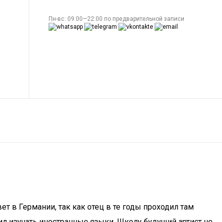
Пн-вс: 09:00—22:00 по предварительной записи
ет в Германии, так как отец в те годы проходил там
л изучать иностранные языки. Школу будущий артист не