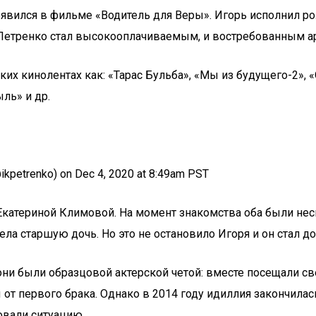
появился в фильме «Водитель для Веры». Игорь исполнил ро
и Петренко стал высокооплачиваемым, и востребованным а
таких кинолентах как: «Тарас Бульба», «Мы из будущего-2»
ль» и др.
petrenko) on Dec 4, 2020 at 8:49am PST
й Екатериной Климовой. На момент знакомства оба были н
а старшую дочь. Но это не остановило Игоря и он стал д
 они были образцовой актерской четой: вместе посещали с
т первого брака. Однако в 2014 году идиллия закончилась 
овали ситуацию.