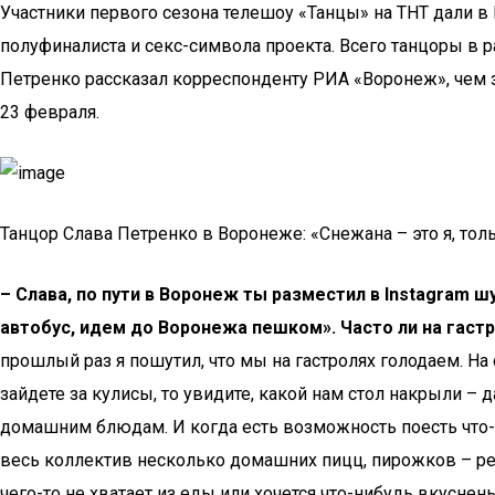
Участники первого сезона телешоу «Танцы» на ТНТ дали в
полуфиналиста и секс-символа проекта. Всего танцоры в ра
Петренко рассказал корреспонденту РИА «Воронеж», чем з
23 февраля.
Танцор Слава Петренко в Воронеже: «Снежана – это я, то
– Слава, по пути в Воронеж ты разместил в Instagram
автобус, идем до Воронежа пешком». Часто ли на гаст
прошлый раз я пошутил, что мы на гастролях голодаем. На
зайдете за кулисы, то увидите, какой нам стол накрыли – 
домашним блюдам. И когда есть возможность поесть что
весь коллектив несколько домашних пицц, пирожков – реб
чего-то не хватает из еды или хочется что-нибудь вкусн