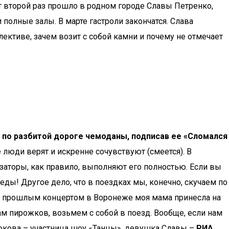
т второй раз прошло в родном городе Славы Петренко,
 полные залы. В марте гастроли закончатся. Слава
ективе, зачем возит с собой камни и почему не отмечает
е по разбитой дороге чемоданы, подписав ее «Сломался
 люди верят и искренне сочувствуют (смеется). В
изаторы, как правило, выполняют его полностью. Если вы
 еды! Другое дело, что в поездках мы, конечно, скучаем по
ед прошлым концертом в Воронеже моя мама принесла на
ам пирожков, возьмем с собой в поезд. Вообще, если нам
рюкова – участница шоу «Танцы», девушка Славы –
РИА