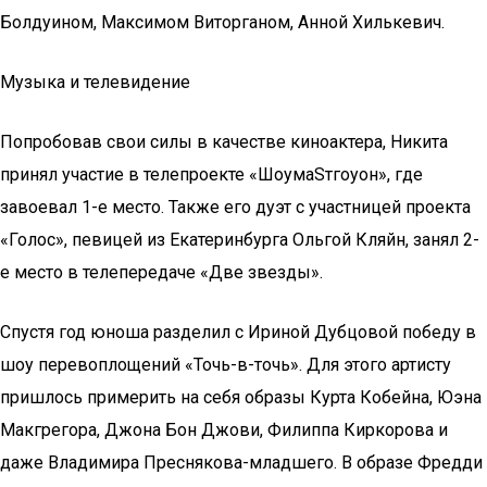
Болдуином, Максимом Виторганом, Анной Хилькевич.
Музыка и телевидение
Попробовав свои силы в качестве киноактера, Никита
принял участие в телепроекте «ШоумаSтгоуон», где
завоевал 1-е место. Также его дуэт с участницей проекта
«Голос», певицей из Екатеринбурга Ольгой Кляйн, занял 2-
е место в телепередаче «Две звезды».
Спустя год юноша разделил с Ириной Дубцовой победу в
шоу перевоплощений «Точь-в-точь». Для этого артисту
пришлось примерить на себя образы Курта Кобейна, Юэна
Макгрегора, Джона Бон Джови, Филиппа Киркорова и
даже Владимира Преснякова-младшего. В образе Фредди