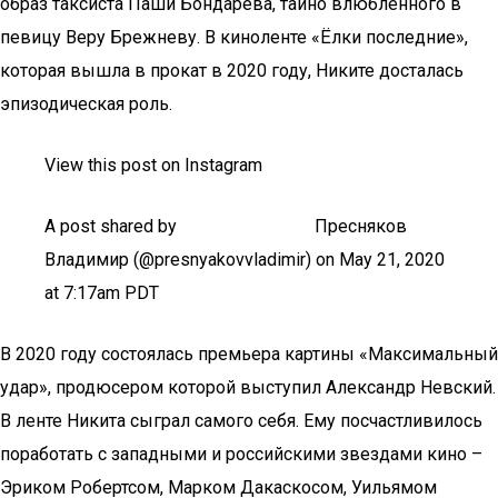
образ таксиста Паши Бондарева, тайно влюбленного в
певицу Веру Брежневу. В киноленте «Ёлки последние»,
которая вышла в прокат в 2020 году, Никите досталась
эпизодическая роль.
View this post on Instagram
A post shared by ⠀⠀⠀⠀⠀⠀⠀⠀⠀⠀Пресняков
Владимир (@presnyakovvladimir) on May 21, 2020
at 7:17am PDT
В 2020 году состоялась премьера картины «Максимальный
удар», продюсером которой выступил Александр Невский.
В ленте Никита сыграл самого себя. Ему посчастливилось
поработать с западными и российскими звездами кино –
Эриком Робертсом, Марком Дакаскосом, Уильямом