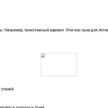
. Например, трикотажный вариант. Или изо льна для летн
 стилей
расиво в холодных тонах.