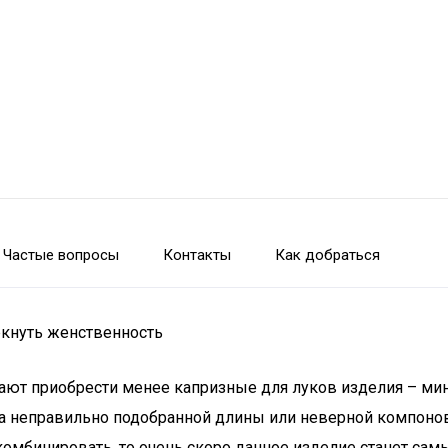
Частые вопросы
Контакты
Как добраться
ркнуть женственность
ют приобрести менее капризные для луков изделия – мин
за неправильно подобранной длины или неверной компоновк
 комбинировать, то очень скоро данное изделие станет с