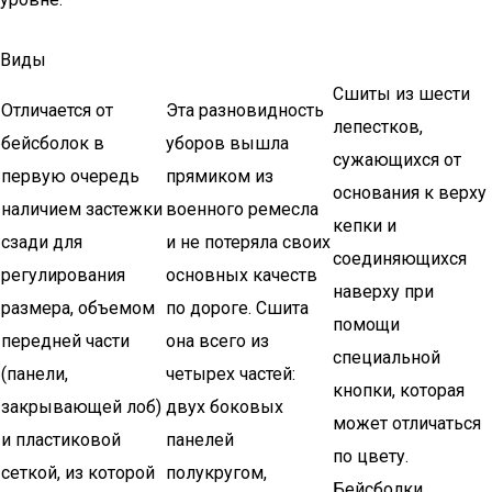
Виды
Сшиты из шести
Отличается от
Эта разновидность
лепестков,
бейсболок в
уборов вышла
сужающихся от
первую очередь
прямиком из
основания к верху
наличием застежки
военного ремесла
кепки и
сзади для
и не потеряла своих
соединяющихся
регулирования
основных качеств
наверху при
размера, объемом
по дороге. Сшита
помощи
передней части
она всего из
специальной
(панели,
четырех частей:
кнопки, которая
закрывающей лоб)
двух боковых
может отличаться
и пластиковой
панелей
по цвету.
сеткой, из которой
полукругом,
Бейсболки