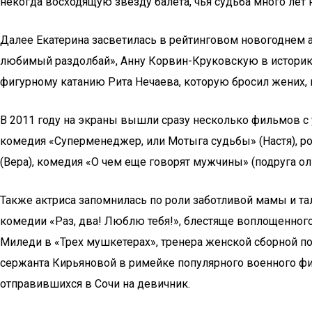
некогда восходящую звезду балета, чья судьба много лет
Далее Екатерина засветилась в рейтинговом новогоднем 
любимый раздолбай», Анну Корвин-Круковскую в историко
фигурному катанию Рита Нечаева, которую бросил жених, и
В 2011 году на экраны вышли сразу несколько фильмов с 
комедия «Суперменеджер, или Мотыга судьбы» (Настя), р
(Вера), комедия «О чем еще говорят мужчины» (подруга ол
Также актриса запомнилась по роли заботливой мамы и т
комедии «Раз, два! Люблю тебя!», блестяще воплощенного
Миледи в «Трех мушкетерах», тренера женской сборной по
сержанта Кирьяновой в римейке популярного военного фи
отправившихся в Сочи на девичник.