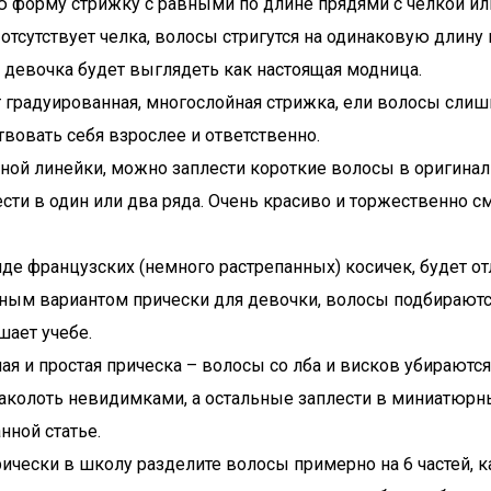
форму стрижку с равными по длине прядями с челкой или б
 отсутствует челка, волосы стригутся на одинаковую длину 
 девочка будет выглядеть как настоящая модница.
т градуированная, многослойная стрижка, ели волосы слиш
вовать себя взрослее и ответственно.
ной линейки, можно заплести короткие волосы в оригинал
ти в один или два ряда. Очень красиво и торжественно смо
виде французских (немного растрепанных) косичек, будет
чным вариантом прически для девочки, волосы подбирают
шает учебе.
я и простая прическа – волосы со лба и висков убираются
заколоть невидимками, а остальные заплести в миниатюрные
нной статье.
рически в школу разделите волосы примерно на 6 частей, 