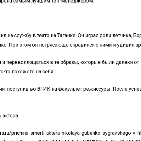
 Карена самым лучшим топ-менеджером.
ил на службу в театр на Таганке. Он играл роли летчика, Б
ко. При этом он потрясающе справился с ними и удивил зр
и перевоплощаться в те образы, которые были далеки от не
о-то похожего на себя.
, поступив во ВГИК на факультет режиссуры. После успешн
 актера
.ru/prichina-smerti-aktera-nikolaya-gubenko-sygravshego-v-fil