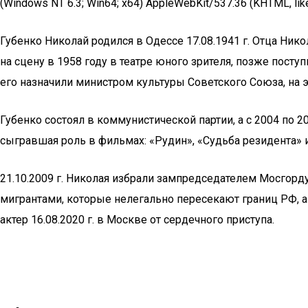
(Windows NT 6.3; Win64; x64) AppleWebKit/537.36 (KHTML, like
Губенко Николай родился в Одессе 17.08.1941 г. Отца Ник
на сцену в 1958 году в театре юного зрителя, позже поступи
его назначили министром культуры Советского Союза, на 
Губенко состоял в коммунистической партии, а с 2004 по 2
сыгравшая роль в фильмах: «Рудин», «Судьба резидента» 
21.10.2009 г. Николая избрали зампредседателем Мосгордум
мигрантами, которые нелегально пересекают границ РФ, а 
актер 16.08.2020 г. в Москве от сердечного приступа.