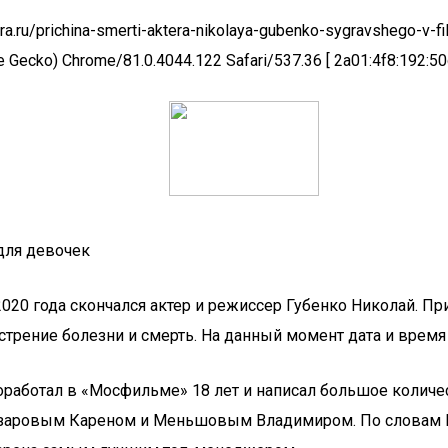
.ru/prichina-smerti-aktera-nikolaya-gubenko-sygravshego-v-fil
 Gecko) Chrome/81.0.4044.122 Safari/537.36 [ 2a01:4f8:192:50d
для девочек
2020 года скончался актер и режиссер Губенко Николай. Пр
стрение болезни и смерть. На данный момент дата и время
работал в «Мосфильме» 18 лет и написал большое количес
азаровым Кареном и Меньшовым Владимиром. По словам 