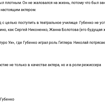
был плотным. Он не жаловался на жизнь, потому что был з
ь настоящим актером.
д с целью поступить в театральное училище. Губенко не ус
ино, как Сергей Никоненко, Жанна Болотова (его будущая
ро Уи», где Губенко играл роль Гитлера. Николай потряса
тие не только в качестве актера, но и в роли режиссера
 Губенко