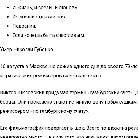
И жизнь, и слезы, и любовь.
Из жизни отдыхающих.
Подранки.
Если хочешь быть счастливым.
Умер Николай Губенко
16 августа в Москве, не дожив одного дня до своего 79-л
и трагических режиссеров советского кино.
Виктор Шкловский придумал термин «гамбургский счет». 
борцы. Они прекрасно знают истинную цену побрякушкам, 
режиссером «по гамбургскому счету».
Его фильмография повергает в шок. Всего-то дюжина ролей
невероятно много — в силу того, что называют даром pres