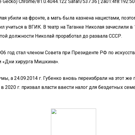
 Gecko) Chrome/81.0.4044.122 Safari/537.36 [ 2a01:4f8:192:50d
олая убили на фронте, а мать была казнена нацистами, по
л учиться в ВГИК. В театр на Таганке Николая зачислили в 1
этой должности Николай проработал до развала СССР.
006 год стал членом Совета при Президенте РФ по искусств
и «Дни хирурга Мишкина».
ы, а 24.09.2014 г. Губенко вновь переизбрали на этот же 
в 2020 г. призвал власти ввести налог для бездетных сем