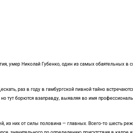
етия, умер Николай Губенко, один из самых обаятельных в 
Дескать, раз в году в гамбургской пивной тайно встреч
но тут борются взаправду, выявляя во имя профессиональн
, из них от силы половина — главных. Всего-то шесть режи
ence, значительного по определению присутствия в кадре 